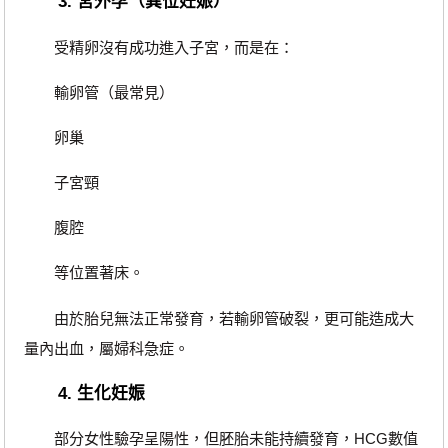
3. 宮外孕（異位妊娠）
受精卵沒有成功進入子宮，而是在：
輸卵管（最常見）
卵巢
子宮頸
腹腔
等位置著床。
由於胎兒無法正常發育，若輸卵管破裂，更可能造成大
量內出血，屬婦科急症。
4. 生化妊娠
部分女性驗孕呈陽性，但胚胎未能持續發育，HCG數值