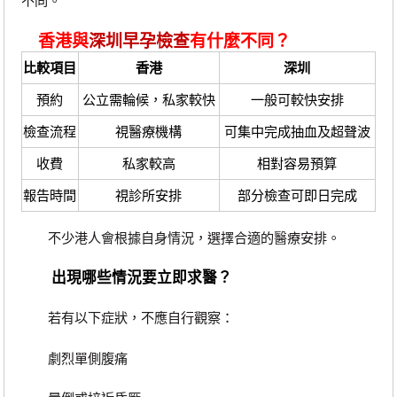
不同。
香港與
深圳早孕檢查
有什麼不同？
比較項目
香港
深圳
預約
公立需輪候，私家較快
一般可較快安排
檢查流程
視醫療機構
可集中完成抽血及超聲波
收費
私家較高
相對容易預算
報告時間
視診所安排
部分檢查可即日完成
不少港人會根據自身情況，選擇合適的醫療安排。
出現哪些情況要立即求醫？
若有以下症狀，不應自行觀察：
劇烈單側腹痛