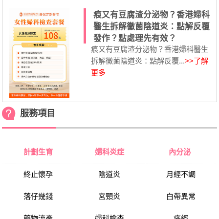
痕又有豆腐渣分泌物？香港婦科
醫生拆解黴菌陰道炎：點解反覆
發作？點處理先有效？
痕又有豆腐渣分泌物？香港婦科醫生
拆解黴菌陰道炎：點解反覆...
>>了解
更多
服務項目
計劃生育
婦科炎症
內分泌
終止懷孕
陰道炎
月經不調
落仔幾錢
宮頸炎
白帶異常
藥物流產
婦科檢查
痛經