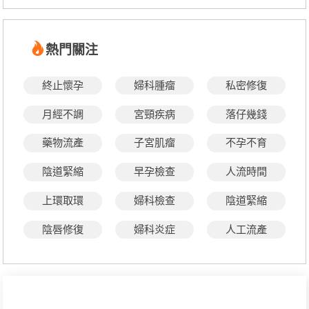
熱門關注
終止懷孕
婦科腫瘤
私密修復
月經不調
宮頸疾病
落仔幾錢
藥物流產
子宮肌瘤
不孕不育
陰道緊縮
早孕檢查
人流時間
上環取環
婦科檢查
陰道緊縮
陰唇修復
婦科炎症
人工流產