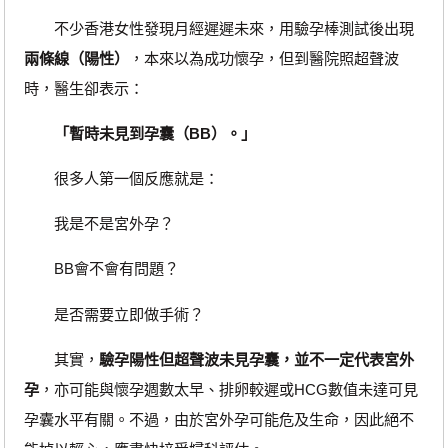
不少香港女性發現月經遲遲未來，用驗孕棒測試後出現
兩條線（陽性）
，本來以為成功懷孕，但到醫院照超聲波
時，醫生卻表示：
「暫時未見到孕囊（BB）。」
很多人第一個反應就是：
我是不是宮外孕？
BB會不會有問題？
是否需要立即做手術？
其實，
驗孕陽性但超聲波未見孕囊，並不一定代表宮外
孕
，亦可能與懷孕週數太早、排卵較遲或HCG數值未達可見
孕囊水平有關。不過，由於宮外孕可能危及生命，因此絕不