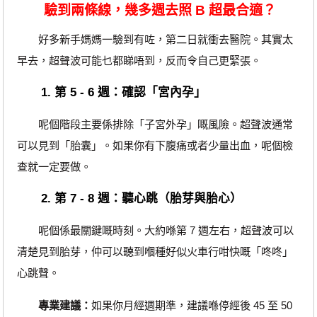
驗到兩條線，幾多週去照 B 超最合適？
好多新手媽媽一驗到有咗，第二日就衝去醫院。其實太
早去，超聲波可能乜都睇唔到，反而令自己更緊張。
1. 第 5 - 6 週：確認「宮內孕」
呢個階段主要係排除「子宮外孕」嘅風險。超聲波通常
可以見到「胎囊」。如果你有下腹痛或者少量出血，呢個檢
查就一定要做。
2. 第 7 - 8 週：聽心跳（胎芽與胎心）
呢個係最關鍵嘅時刻。大約喺第 7 週左右，超聲波可以
清楚見到胎芽，仲可以聽到嗰種好似火車行咁快嘅「咚咚」
心跳聲。
專業建議：
如果你月經週期準，建議喺停經後 45 至 50