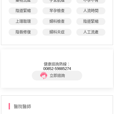
藥物流產
子宮肌瘤
不孕不育
陰道緊縮
早孕檢查
人流時間
上環取環
婦科檢查
陰道緊縮
陰唇修復
婦科炎症
人工流產
健康諮詢熱線：
00852-59885274
立即諮詢
醫院醫師