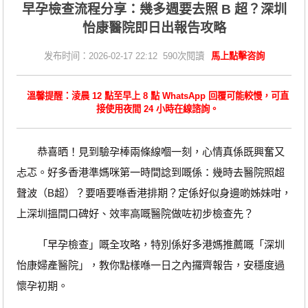
早孕檢查流程分享：幾多週要去照 B 超？深圳
怡康醫院即日出報告攻略
发布时间：2026-02-17 22:12 590次閱讀
馬上點擊咨詢
溫馨提醒：淩晨 12 點至早上 8 點 WhatsApp 回覆可能較慢，可直
接使用夜間 24 小時在線諮詢。
恭喜晒！見到驗孕棒兩條線嗰一刻，心情真係既興奮又
忐忑。好多香港準媽咪第一時間諗到嘅係：幾時去醫院照超
聲波（B超）？要唔要喺香港排期？定係好似身邊啲姊妹咁，
上深圳搵間口碑好、效率高嘅醫院做咗初步檢查先？
「早孕檢查」嘅全攻略，特別係好多港媽推薦嘅「深圳
怡康婦產醫院」，教你點樣喺一日之內攞齊報告，安穩度過
懷孕初期。