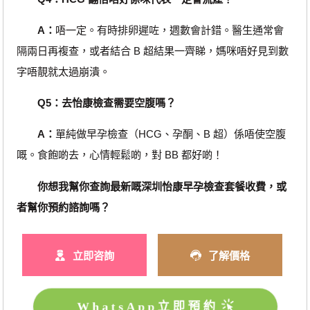
A：
唔一定。有時排卵遲咗，週數會計錯。醫生通常會
隔兩日再複查，或者結合 B 超結果一齊睇，媽咪唔好見到數
字唔靚就太過崩潰。
Q5：去怡康檢查需要空腹嗎？
A：
單純做早孕檢查（HCG、孕酮、B 超）係唔使空腹
嘅。食飽啲去，心情輕鬆啲，對 BB 都好啲！
你想我幫你查詢最新嘅深圳怡康早孕檢查套餐收費，或
者幫你預約諮詢嗎？
立即咨詢
了解價格
WhatsApp立即預約