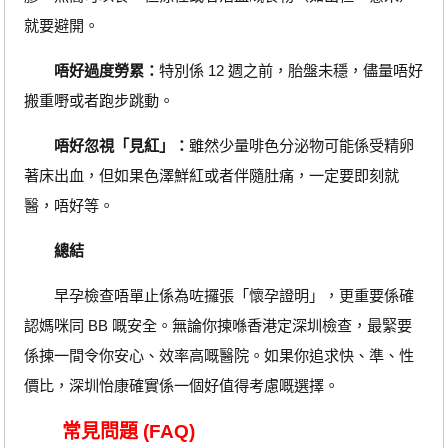
就要避開。
唔好過度勞累：
特別係 12 週之前，胎盤未穩，儘量唔好
搬重嘢或者跑步跳動。
唔好忽視「見紅」：
雖然少量啡色分泌物可能係受精卵
著床出血，但如果色澤鮮紅或者伴隨肚痛，一定要即刻就
醫，唔好等。
總結
早孕檢查唔單止係為咗攞張「懷孕證明」，更重要係確
認媽咪同 BB 嘅安全。無論你揀喺香港定深圳檢查，最緊要
係揀一間令你安心、效率高嘅醫院。如果你追求快、準、性
價比，深圳怡康確實係一個好值得考慮嘅選擇。
常見問題 (FAQ)