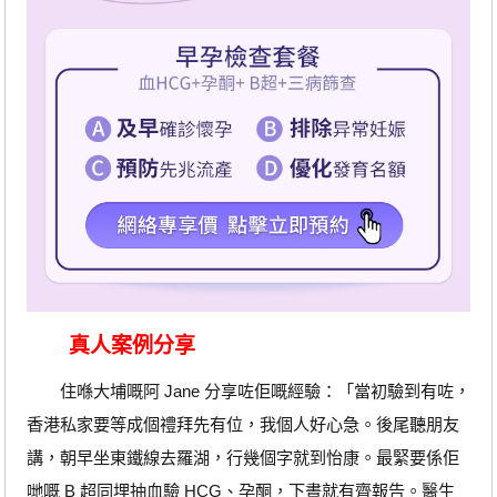
真人案例分享
住喺大埔嘅阿 Jane 分享咗佢嘅經驗：「當初驗到有咗，
香港私家要等成個禮拜先有位，我個人好心急。後尾聽朋友
講，朝早坐東鐵線去羅湖，行幾個字就到怡康。最緊要係佢
哋嘅 B 超同埋抽血驗 HCG、孕酮，下晝就有齊報告。醫生