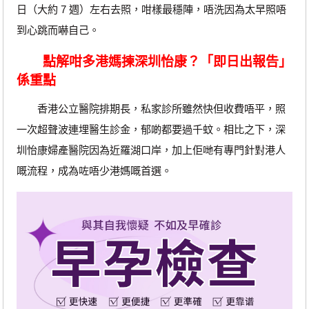
日（大約 7 週）左右去照，咁樣最穩陣，唔洗因為太早照唔
到心跳而嚇自己。
點解咁多港媽揀深圳怡康？「即日出報告」
係重點
香港公立醫院排期長，私家診所雖然快但收費唔平，照
一次超聲波連埋醫生診金，郁啲都要過千蚊。相比之下，深
圳怡康婦產醫院因為近羅湖口岸，加上佢哋有專門針對港人
嘅流程，成為咗唔少港媽嘅首選。