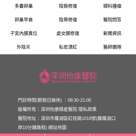
多囊卵巢
陰唇修復
婦科腫瘤
卵巢早衰
陰蒂修復
醫院問答
子宮內膜異位
處女膜修復
新聞資訊
外陰炎
私密漂紅
醫師團隊
門診時間(節假日無休) ：08:30-21:00
版權所有：深圳怡康婦産醫院
隱私政策
醫院地址：深圳市羅湖區紅桂路1018號(離羅湖口
岸10分鍾路程)
網站地圖