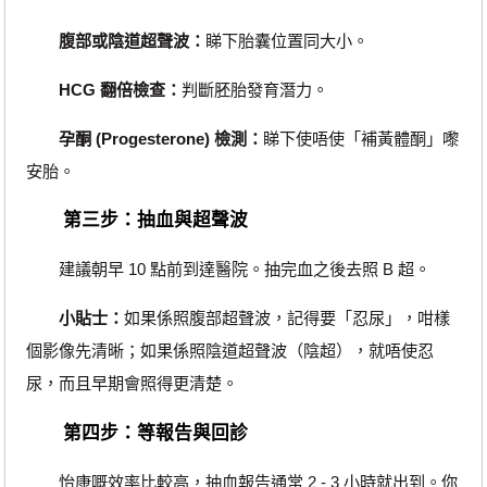
腹部或陰道超聲波：
睇下胎囊位置同大小。
HCG 翻倍檢查：
判斷胚胎發育潛力。
孕酮 (Progesterone) 檢測：
睇下使唔使「補黃體酮」嚟
安胎。
第三步：抽血與超聲波
建議朝早 10 點前到達醫院。抽完血之後去照 B 超。
小貼士：
如果係照腹部超聲波，記得要「忍尿」，咁樣
個影像先清晰；如果係照陰道超聲波（陰超），就唔使忍
尿，而且早期會照得更清楚。
第四步：等報告與回診
怡康嘅效率比較高，抽血報告通常 2 - 3 小時就出到。你