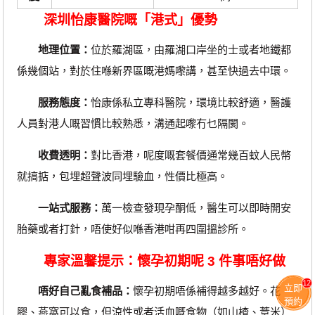
深圳怡康醫院嘅「港式」優勢
地理位置：
位於羅湖區，由羅湖口岸坐的士或者地鐵都
係幾個站，對於住喺新界區嘅港媽嚟講，甚至快過去中環。
服務態度：
怡康係私立專科醫院，環境比較舒適，醫護
人員對港人嘅習慣比較熟悉，溝通起嚟冇乜隔閡。
收費透明：
對比香港，呢度嘅套餐價通常幾百蚊人民幣
就搞掂，包埋超聲波同埋驗血，性價比極高。
一站式服務：
萬一檢查發現孕酮低，醫生可以即時開安
胎藥或者打針，唔使好似喺香港咁再四圍搵診所。
專家溫馨提示：懷孕初期呢 3 件事唔好做
12
立即
唔好自己亂食補品：
懷孕初期唔係補得越多越好。花
預約
膠、燕窩可以食，但涼性或者活血嘅食物（如山楂、薏米）