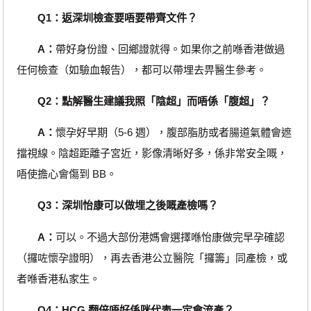
Q1：返深圳檢查要唔要帶齊文件？
A：
帶好身份證、回鄉證就得。如果你之前喺香港做過
任何檢查（如驗血報告），都可以帶埋去畀醫生參考。
Q2：點解醫生建議我照「陰超」而唔係「腹超」？
A：
懷孕好早期（5-6 週），腹部脂肪或者腸道氣體會遮
擋視線。陰超距離子宮近，影像清晰好多，係非常安全嘅，
唔使擔心會傷到 BB。
Q3：深圳怡康可以做埋之後嘅產檢嗎？
A：
可以。不過大部份港媽會選擇喺怡康做完早孕確認
（攞咗懷孕證明），再去香港公立醫院「攞籌」同產檢，或
者喺香港私家生。
Q4：HCG 翻倍唔好係咪代表一定會流產？