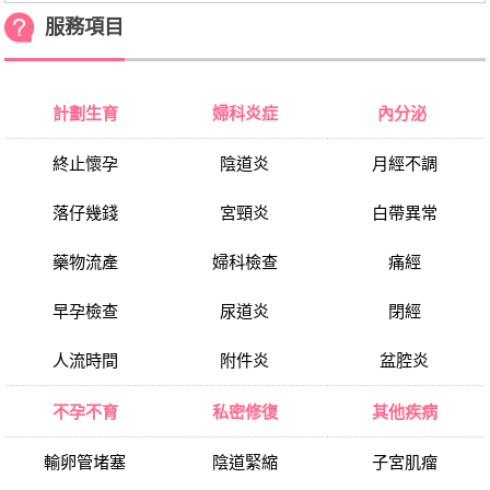
服務項目
計劃生育
婦科炎症
內分泌
終止懷孕
陰道炎
月經不調
落仔幾錢
宮頸炎
白帶異常
藥物流產
婦科檢查
痛經
早孕檢查
尿道炎
閉經
人流時間
附件炎
盆腔炎
不孕不育
私密修復
其他疾病
輸卵管堵塞
陰道緊縮
子宮肌瘤