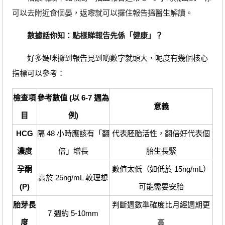
可以去附近食個晏，返嚟就可以攞住報告搵醫生解讀。
數據話你知：點樣睇報告先係「健康」？
好多媽咪攞到報告見到啲數字就頭大，呢度有幾個核心
指標可以參考：
檢查項
參考數值 (以 6-7 週為
意義
目
例)
HCG
隔 48 小時應該有「翻
代表胚胎活性，翻倍好代表個
濃度
倍」增長
胎生長緊
孕酮
數值太低（如低於 15ng/mL）
高於 25ng/mL 較理想
(P)
可能需要安胎
胎芽長
判斷週數準確度比月經週期更
7 週約 5-10mm
度
高