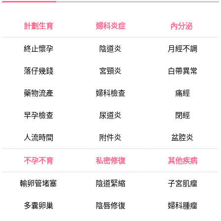
計劃生育
婦科炎症
內分泌
終止懷孕
陰道炎
月經不調
落仔幾錢
宮頸炎
白帶異常
藥物流產
婦科檢查
痛經
早孕檢查
尿道炎
閉經
人流時間
附件炎
盆腔炎
不孕不育
私密修復
其他疾病
輸卵管堵塞
陰道緊縮
子宮肌瘤
多囊卵巢
陰唇修復
婦科腫瘤