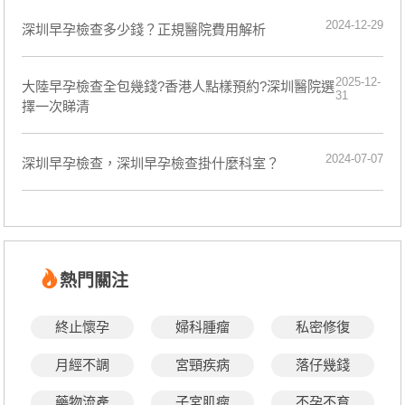
2024-12-29
深圳早孕檢查多少錢？正規醫院費用解析
2025-12-
大陸早孕檢查全包幾錢?香港人點樣預約?深圳醫院選
31
擇一次睇清
2024-07-07
​深圳早孕檢查，深圳早孕檢查掛什麼科室？
熱門關注
終止懷孕
婦科腫瘤
私密修復
月經不調
宮頸疾病
落仔幾錢
藥物流產
子宮肌瘤
不孕不育