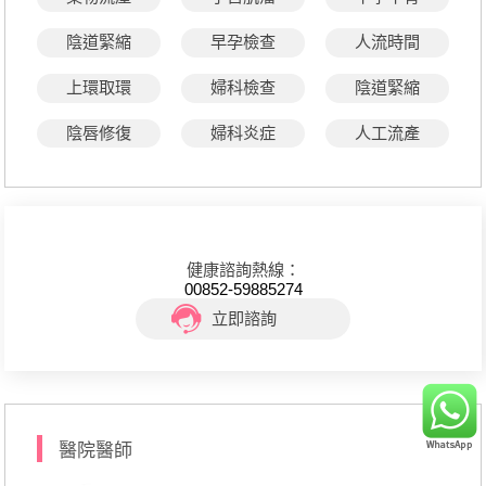
陰道緊縮
早孕檢查
人流時間
上環取環
婦科檢查
陰道緊縮
陰唇修復
婦科炎症
人工流產
健康諮詢熱線：
00852-59885274
立即諮詢
醫院醫師