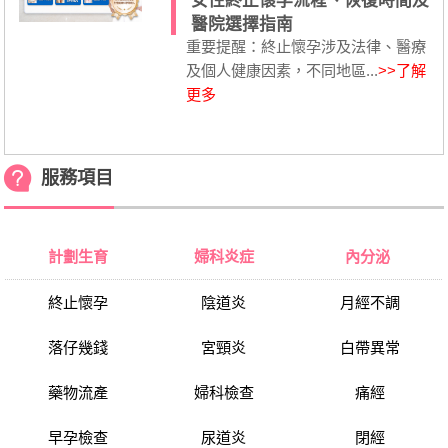
女性終止懷孕流程、恢復時間及
醫院選擇指南
重要提醒：終止懷孕涉及法律、醫療
及個人健康因素，不同地區...
>>了解
更多
服務項目
計劃生育
婦科炎症
內分泌
終止懷孕
陰道炎
月經不調
落仔幾錢
宮頸炎
白帶異常
藥物流產
婦科檢查
痛經
早孕檢查
尿道炎
閉經