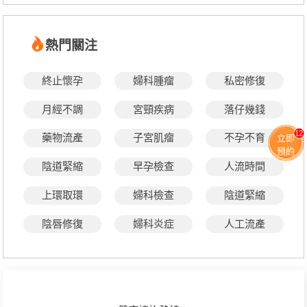
熱門關注
終止懷孕
婦科腫瘤
私密修復
月經不調
宮頸疾病
落仔幾錢
12
藥物流產
子宮肌瘤
不孕不育
立即
預約
陰道緊縮
早孕檢查
人流時間
上環取環
婦科檢查
陰道緊縮
陰唇修復
婦科炎症
人工流產