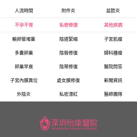
人流時間
附件炎
盆腔炎
不孕不育
私密修復
其他疾病
輸卵管堵塞
陰道緊縮
子宮肌瘤
多囊卵巢
陰唇修復
婦科腫瘤
卵巢早衰
陰蒂修復
醫院問答
子宮內膜異位
處女膜修復
新聞資訊
外陰炎
私密漂紅
醫師團隊