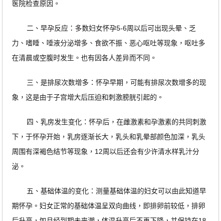
医院检查原因。
二、早孕反应：多数妇女怀孕5-6周以后可出现头晕、乏
力、嗜睡、唾液分泌增多、食欲不振、恶心呕吐等现象，呕吐多
在清晨或空腹时发生。也有因各人差异而不同。
三、是排尿次数增多：怀孕早期，可能有排尿次数增多的现
象，这是由于子宫增大后压迫和刺激膀胱引起的。
四、乳房发生变化：怀孕后，在雌激素和孕激素的共同刺激
下，于怀孕开始，乳房逐渐长大，乳头和乳晕部颜色加深，乳头
周围有深褐色结节等现象，12周以后还会有少许清水样乳汁分
泌。
五、基础体温的变化：测量基础体温的妇女可以由此知道早
期怀孕。妇女正常的基础体温呈双向曲线，即排卵前较低，排卵
后升高，如月经到期未来潮，体温升高后不再下降，并保持在18