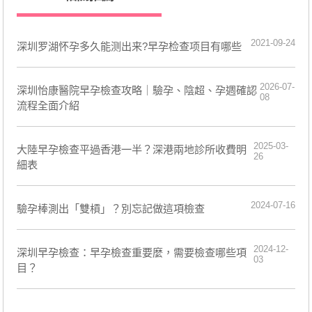
2021-09-24
深圳罗湖怀孕多久能测出来?早孕检查项目有哪些
2026-07-
深圳怡康醫院早孕檢查攻略｜驗孕、陰超、孕週確認
08
流程全面介紹
2025-03-
大陸早孕檢查平過香港一半？深港兩地診所收費明
26
細表
2024-07-16
​驗孕棒測出「雙槓」？別忘記做這項檢查
2024-12-
​深圳早孕檢查：早孕檢查重要麼，需要檢查哪些項
03
目？