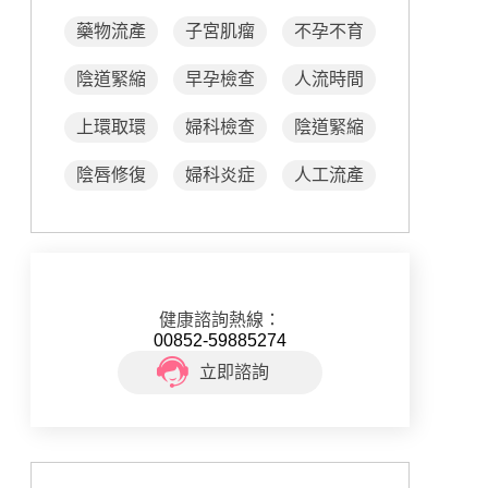
藥物流產
子宮肌瘤
不孕不育
陰道緊縮
早孕檢查
人流時間
上環取環
婦科檢查
陰道緊縮
陰唇修復
婦科炎症
人工流產
健康諮詢熱線：
00852-59885274
立即諮詢