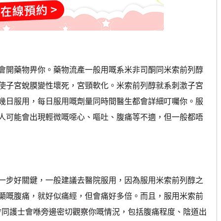
開藥物畀你。藥物流產一般用嘅系米非司酮同米索前列醇
使子宮蛻膜變性壞死，宮頸軟化。米索前列醇就系刺激子宮
幾日服用，每日服用嘅劑量同時間醫生都會詳細叮囑你。服
人可能會出現輕微嘅噁心、嘔吐、腹痛等不適，但一般都唔
步好關鍵，一般建議去醫院服用，因為服用米索前列醇之
顯嘅腹痛，就好似痛經，但會痛好多倍。而且，服用米索前
醫生會同護士會喺旁邊密切觀察你嘅情況，包括腹痛程度、陰道出