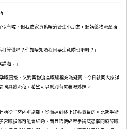
析
似有咗，但我依家真系唔適合生小朋友，聽講藥物流產唔
打算做咩？你知唔知過程同要注意啲乜嘢呀？」
講講啦。」
孕嘅困擾，又對藥物流產嘅過程充滿疑問。今日就同大家詳
間同具體流程，希望可以幫到有需要嘅姊妹。
胎從子宮內壁剝離，從而達到終止妊娠嘅目的。比起手術
子宮嘅損傷可能會細啲，而且唔使經歷手術嘅恐懼同麻醉嘅