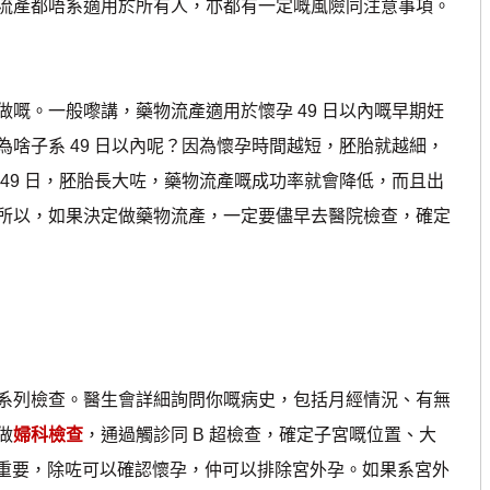
流產都唔系適用於所有人，亦都有一定嘅風險同注意事項。
。一般嚟講，藥物流產適用於懷孕 49 日以內嘅早期妊
啥子系 49 日以內呢？因為懷孕時間越短，胚胎就越細，
49 日，胚胎長大咗，藥物流產嘅成功率就會降低，而且出
所以，如果決定做藥物流產，一定要儘早去醫院檢查，確定
列檢查。醫生會詳細詢問你嘅病史，包括月經情況、有無
做
婦科檢查
，通過觸診同 B 超檢查，確定子宮嘅位置、大
好重要，除咗可以確認懷孕，仲可以排除宮外孕。如果系宮外