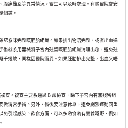
、腹痛難忍等異常情況，醫生可以及時處理。有啲醫院會安
幾個鍾。
認系咪完整嘅胚胎組織。如果排出物唔完整，或者出血過
手術就系用器械將子宮內殘留嘅胚胎組織清理出嚟，避免殘
概千幾蚊，同樣因醫院而異。如果胚胎排出完整，出血又唔
院複查。複查主要系通過 B 超檢查，睇下子宮內有無殘留組
要做清宮手術。另外，術後要注意休息，避免劇烈運動同重
以免引起感染。飲食方面，可以多啲食啲有營養嘅嘢，例如
。