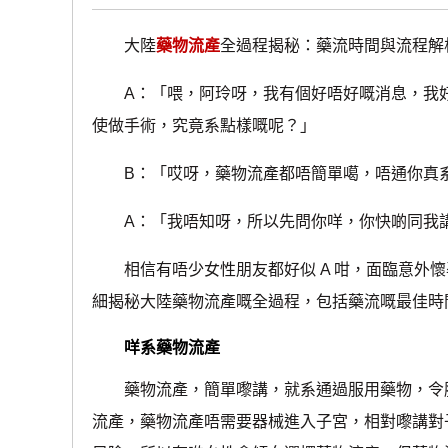
大陸
藥物流產
全過程揭秘：藥流時間與流程解
A：「喂，阿玲呀，我有個好唔好嘅消息，我好
使做手術，究竟系點樣嘅呢？」
B：「哎呀，藥物流產都唔簡單噶，唔通你真系
A：「我唔知呀，所以先問你咩，你快啲同我
相信有唔少女性朋友都好似 A 咁，面臨意外懷
細揭秘大陸藥物流產嘅全過程，包括藥流嘅最佳時
咩系藥物流產
藥物流產，簡單嚟講，就系通過服用藥物，令胚
流產，藥物流產唔需要器械進入子宮，相對嚟講對