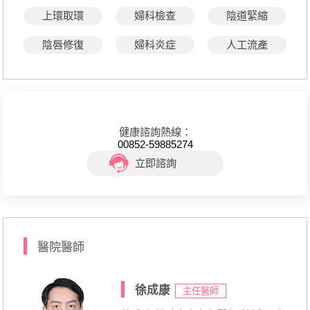
上環取環
婦科檢查
陰道緊縮
陰唇修復
婦科炎症
人工流產
健康諮詢熱線：
00852-59885274
立即諮詢
醫院醫師
徐成康
主任醫師