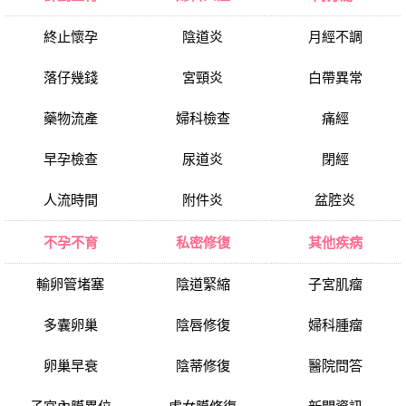
終止懷孕
陰道炎
月經不調
落仔幾錢
宮頸炎
白帶異常
藥物流產
婦科檢查
痛經
早孕檢查
尿道炎
閉經
人流時間
附件炎
盆腔炎
不孕不育
私密修復
其他疾病
輸卵管堵塞
陰道緊縮
子宮肌瘤
多囊卵巢
陰唇修復
婦科腫瘤
卵巢早衰
陰蒂修復
醫院問答