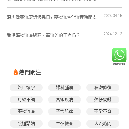
2025-04-15
深圳做藥流要請假幾日? 藥物流產全流程時間表
2024-12-12
香港蕖物流產過程，蕖流流的干净吗？
熱門關注
終止懷孕
婦科腫瘤
私密修復
月經不調
宮頸疾病
落仔幾錢
藥物流產
子宮肌瘤
不孕不育
陰道緊縮
早孕檢查
人流時間