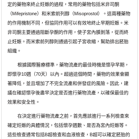
定的藥物來終止妊娠的過程，常用的藥物包括米非司酮
（Mifepristone）和米索前列醇（Misoprostol）。這兩種藥物
的作用機制不同，但協同作用可以有效地終止早期妊娠。米
非司酮主要通過阻斷孕酮的作用，使子宮內膜剝落，從而終
止妊娠。而米索前列醇則通過引起子宮收縮，幫助排出胚胎
組織。
根據國際醫療標準，藥物流產的最佳時機是懷孕早期，
即懷孕10週（70天）以內。超過這個時間，藥物的效果會顯
著降低，並且增加了不完全流產和併發症的風險。因此，建
議在確認懷孕後盡早決定是否進行藥物流產，以確保最佳的
效果和安全性。
在決定進行藥物流產之前，首先應該進行一系列檢查來
確定妊娠的具體情況，包括懷孕週數、是否為宮內妊娠等。
這些檢查通常包括B超檢查和血液檢查，B超可以確定胚胎的