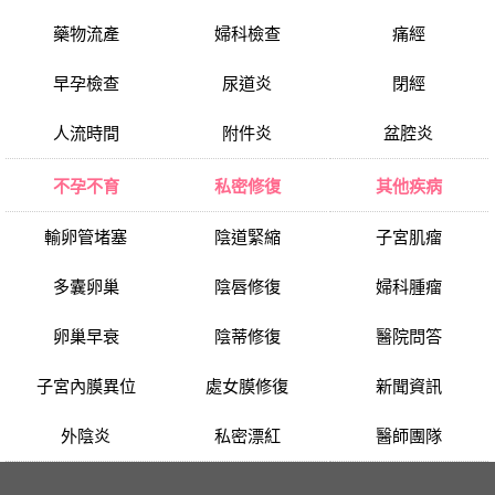
藥物流產
婦科檢查
痛經
早孕檢查
尿道炎
閉經
人流時間
附件炎
盆腔炎
不孕不育
私密修復
其他疾病
輸卵管堵塞
陰道緊縮
子宮肌瘤
多囊卵巢
陰唇修復
婦科腫瘤
卵巢早衰
陰蒂修復
醫院問答
子宮內膜異位
處女膜修復
新聞資訊
外陰炎
私密漂紅
醫師團隊