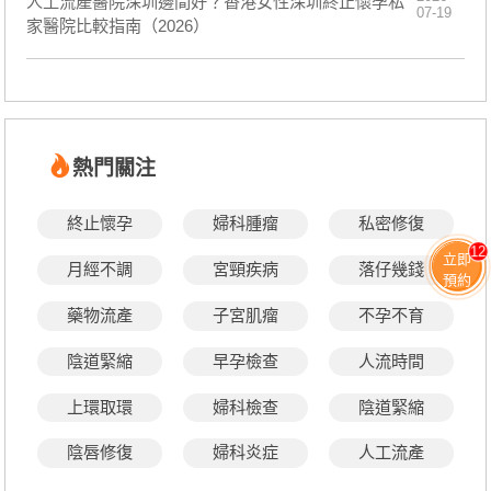
人工流產醫院深圳邊間好？香港女性深圳終止懷孕私
07-19
家醫院比較指南（2026）
熱門關注
終止懷孕
婦科腫瘤
私密修復
12
立即
月經不調
宮頸疾病
落仔幾錢
預約
藥物流產
子宮肌瘤
不孕不育
陰道緊縮
早孕檢查
人流時間
上環取環
婦科檢查
陰道緊縮
陰唇修復
婦科炎症
人工流產