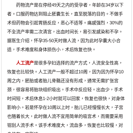
药物流产是在停经49天之内的受孕者，年龄在34岁以下
者。口服药物达到阻止胚囊生长，直至脱落的目的。不做手
术但药物会引起胃肠反应，恶心不适等。痛感强烈，30%的
不全流产率需二次清宫，出血时间长，易引发感染和不孕。
据医生介绍，怀孕35-50天时做人流，因为此时孕囊大小合
适，手术难度和身体损伤小，术后恢复也快。
人工流产
是很多孕妇选择的流产方式，人流安全性高，
恢复也比较快。人工流产一般不超过10周，因为因为怀孕10
周之内，胚胎或者胎儿骨骼还没有形成，通常无需扩张宫
颈，很容易将胎块组织吸出。手术中反应轻。出血少，手术
时间短，术后休息1-2小时就可以回家，恢复也很快，对身体
影响小。若是怀孕在10周以上时，胎儿已经慢慢长大，子宫
也随着长大，此时做人流不宜用简单的吸宫术，而需要采用
钳刮人流手术。该手术难度大，流血多，恢复也比较慢，对