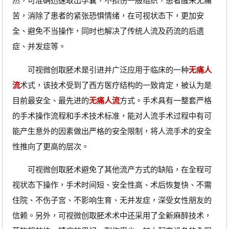
然，可准确迅速取出孕囊，不损伤一般组织，患者醒来无痛
苦，消除了患者的紧张恐惧情绪，在可视状态下，更加安
全、避免不当操作，同时也解决了传统人流及药流的后遗
症、并发症等。
可视微创取胚术是引进并广泛应用于临床的一种
无痛人
流
术式，该技术受到了西方医疗结构的一致肯定，被认为是
目前最安全、最先进的
无痛人流
方式。手术具有一整套严格
的手术操作流程和手术技术标准，能对人流手术过程中有可
能产生意外的因素做出严格的安全限制，将人流手术的安全
性推向了更高的层次。
可视微创取胚术避免了其他流产方式的缺陷，在全程可
视状态下操作，手术时间短、安全性高、术后恢复快、不需
住院、不伤子宫、不影响生育、无并发症，深受女性朋友的
信赖。另外，可视微创取胚术术中还采用了全新麻醉技术，