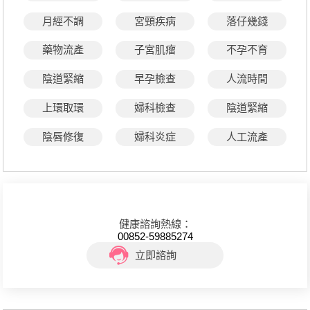
月經不調
宮頸疾病
落仔幾錢
藥物流產
子宮肌瘤
不孕不育
陰道緊縮
早孕檢查
人流時間
上環取環
婦科檢查
陰道緊縮
陰唇修復
婦科炎症
人工流產
健康諮詢熱線：
00852-59885274
立即諮詢