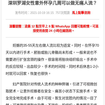
深圳罗湖女性意外怀孕几周可以做无痛人流？
发布时间：2021-10-19 16:15 757次閱讀
馬上點擊咨詢
溫馨提醒：淩晨 12 點至早上 8 點 WhatsApp 回覆可能較慢，可直
接使用夜間 24 小時在線諮詢。
妊娠的35-55天左右做人流比较为适宜。同时，在怀孕70
天以内进行手术，胚胎或胎儿骨骼尚未形成，一般来说也不
需要进行扩张宫颈的操作，很容易将胎块组织吸出。手术中
的反应较轻、出血较少、手术的时间短，同时术后休息1-2小
时就可以回家，恢复也很快。
妇产医院针对传统人流术的种种弊端，引进了可视微创
取胚术，让意外妊娠者在安全、痛苦小状态下实施手术，安
全完全地完成手术，由于可视，医生对宫腔内的情况一目了