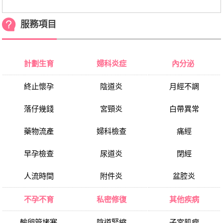
服務項目
計劃生育
婦科炎症
內分泌
終止懷孕
陰道炎
月經不調
落仔幾錢
宮頸炎
白帶異常
藥物流產
婦科檢查
痛經
早孕檢查
尿道炎
閉經
人流時間
附件炎
盆腔炎
不孕不育
私密修復
其他疾病
輸卵管堵塞
陰道緊縮
子宮肌瘤