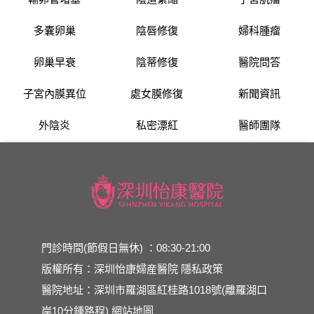
多囊卵巢
陰唇修復
婦科腫瘤
卵巢早衰
陰蒂修復
醫院問答
子宮內膜異位
處女膜修復
新聞資訊
外陰炎
私密漂紅
醫師團隊
門診時間(節假日無休) ：08:30-21:00
版權所有：深圳怡康婦産醫院
隱私政策
醫院地址：深圳市羅湖區紅桂路1018號(離羅湖口
岸10分鍾路程)
網站地圖