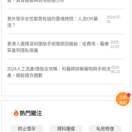
異、真實體驗與費用逐點分析
2024-07-
​意外懷孕女性都曾有過的靈魂拷問：人流OR藥
25
流？
2025-
香港人選擇深圳墮胎手術嘅原因揭秘：從費用、醫療
12-07
質量到隱私保護
2024-
​2024人工流產/墮胎全攻略：科醫師詳解藥物與手術流
05-21
產，揭秘適合週數
12
立即
預約
熱門關注
終止懷孕
婦科腫瘤
私密修復