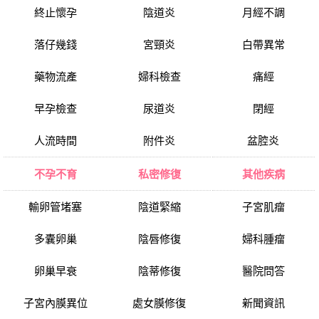
終止懷孕
陰道炎
月經不調
落仔幾錢
宮頸炎
白帶異常
藥物流產
婦科檢查
痛經
早孕檢查
尿道炎
閉經
人流時間
附件炎
盆腔炎
不孕不育
私密修復
其他疾病
輸卵管堵塞
陰道緊縮
子宮肌瘤
多囊卵巢
陰唇修復
婦科腫瘤
卵巢早衰
陰蒂修復
醫院問答
子宮內膜異位
處女膜修復
新聞資訊