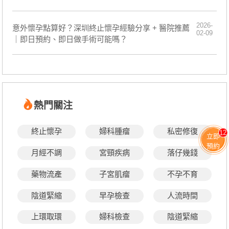
2026-
意外懷孕點算好？深圳終止懷孕經驗分享 + 醫院推薦
02-09
｜即日預約、即日做手術可能嗎？
熱門關注
終止懷孕
婦科腫瘤
私密修復
12
立即
預約
月經不調
宮頸疾病
落仔幾錢
藥物流產
子宮肌瘤
不孕不育
陰道緊縮
早孕檢查
人流時間
上環取環
婦科檢查
陰道緊縮