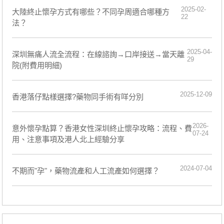
2025-02-
​大陸終止懷孕方式有哪些？不同孕周適合哪種方
22
法？
2025-04-
深圳無痛人流全流程：在線諮詢→口岸接送→當天離
29
院(附費用明細)
2025-12-09
香港落仔點樣選擇?藥物同手術有咩分別
2026-
意外懷孕點算？香港女性深圳終止懷孕攻略：流程、費
07-24
用、注意事項及港人北上經驗分享
2024-07-04
​不期而"孕"，藥物流產和人工流產如何選擇？