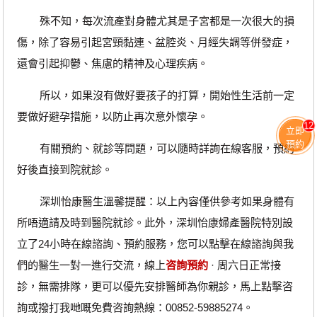
殊不知，每次流產對身體尤其是子宮都是一次很大的損
傷，除了容易引起宮頸黏連、盆腔炎、月經失調等併發症，
還會引起抑鬱、焦慮的精神及心理疾病。
所以，如果沒有做好要孩子的打算，開始性生活前一定
要做好避孕措施，以防止再次意外懷孕。
12
立即
預約
有關預約、就診等問題，可以隨時詳詢在線客服，預約
好後直接到院就診。
深圳怡康醫生溫馨提醒：以上內容僅供參考如果身體有
所唔適請及時到醫院就診。此外，深圳怡康婦產醫院特別設
立了24小時在線諮詢、預約服務，您可以點擊在線諮詢與我
們的醫生一對一進行交流，線上
咨詢預約
· ‎周六日正常接
診，無需排隊，更可以優先安排醫師為你親診，馬上點擊咨
詢或撥打我哋嘅免費咨詢熱線：00852-59885274。