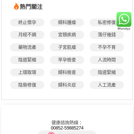
熱門關注
終止懷孕
婦科腫瘤
私密修復
月經不調
宮頸疾病
落仔幾錢
藥物流產
子宮肌瘤
不孕不育
陰道緊縮
早孕檢查
人流時間
上環取環
婦科檢查
陰道緊縮
陰唇修復
婦科炎症
人工流產
健康諮詢熱線：
00852-59885274