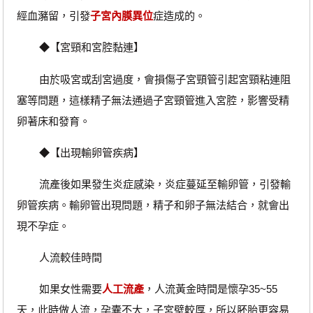
經血瀦留，引發
子宮內膜異位
症造成的。
◆【宮頸和宮腔黏連】
由於吸宮或刮宮過度，會損傷子宮頸管引起宮頸粘連阻
塞等問題，這樣精子無法通過子宮頸管進入宮腔，影響受精
卵著床和發育。
◆【出現輸卵管疾病】
流產後如果發生炎症感染，炎症蔓延至輸卵管，引發輸
卵管疾病。輸卵管出現問題，精子和卵子無法結合，就會出
現不孕症。
人流較佳時間
如果女性需要
人工流產
，人流黃金時間是懷孕35~55
天，此時做人流，孕囊不大，子宮壁較厚，所以胚胎更容易