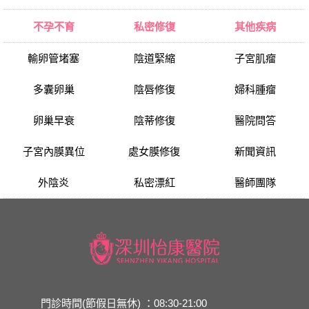
不孕不育
私密修復
其他疾病
輸卵管堵塞
陰道緊縮
子宮肌瘤
多囊卵巢
陰唇修復
婦科腫瘤
卵巢早衰
陰蒂修復
醫院問答
子宮內膜異位
處女膜修復
新聞資訊
外陰炎
私密漂紅
醫師團隊
門診時間(節假日無休) ：08:30-21:00