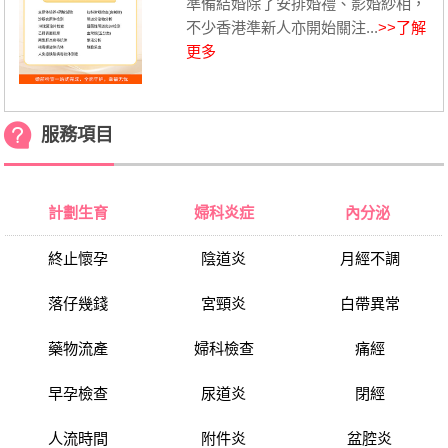
準備結婚除了安排婚禮、影婚紗相，
不少香港準新人亦開始關注...
>>了解
更多
服務項目
計劃生育
婦科炎症
內分泌
終止懷孕
陰道炎
月經不調
落仔幾錢
宮頸炎
白帶異常
藥物流產
婦科檢查
痛經
早孕檢查
尿道炎
閉經
人流時間
附件炎
盆腔炎