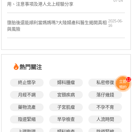
07-24
用、注意事項及港人北上經驗分享
2025-06-
墮胎後還能順利當媽媽嗎?大陸婦產科醫生揭開真相
16
與風險
熱門關注
12
立即
終止懷孕
婦科腫瘤
私密修復
預約
月經不調
宮頸疾病
落仔幾錢
藥物流產
子宮肌瘤
不孕不育
陰道緊縮
早孕檢查
人流時間
上環取環
婦科檢查
陰道緊縮