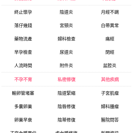
終止懷孕
陰道炎
月經不調
落仔幾錢
宮頸炎
白帶異常
藥物流產
婦科檢查
痛經
早孕檢查
尿道炎
閉經
人流時間
附件炎
盆腔炎
不孕不育
私密修復
其他疾病
輸卵管堵塞
陰道緊縮
子宮肌瘤
多囊卵巢
陰唇修復
婦科腫瘤
卵巢早衰
陰蒂修復
醫院問答