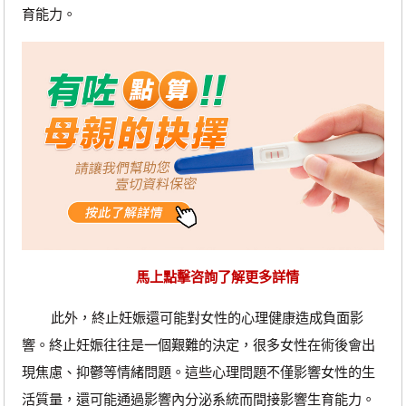
育能力。
馬上點擊咨詢了解更多詳情
此外，終止妊娠還可能對女性的心理健康造成負面影
響。終止妊娠往往是一個艱難的決定，很多女性在術後會出
現焦慮、抑鬱等情緒問題。這些心理問題不僅影響女性的生
活質量，還可能通過影響內分泌系統而間接影響生育能力。