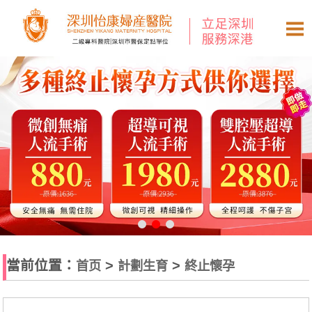
當前位置：
>
>
首页
計劃生育
終止懷孕