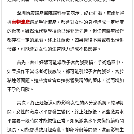
深圳怡康婦產醫院婦科專家表示：終止妊娠，無論是通
過
藥物流產
還是手術流產，都會對女性的身體造成一定程度
的傷害。雖然現代醫學技術已經非常先進，但任何醫療操作
都存在一定的風險。終止妊娠後，如果恢復不當或者出現併
發症，可能會對女性的生育能力造成不良影響。
首先，終止妊娠可能導致子宮內膜受損。手術過程中，
如果操作不當或者術後感染，都可能引起子宮內膜炎、宮腔
粘連等問題。這些病症會直接影響受精卵的著床，從而增加
不孕的風險。
其次，終止妊娠還可能影響女性的內分泌系統。懷孕期
間，女性的激素水平會發生變化，終止妊娠後，這些激素水
平需要一段時間才能恢復正常。如果激素水平失衡持續時間
過長，可能會導致月經紊亂、排卵障礙等問題，進而影響生