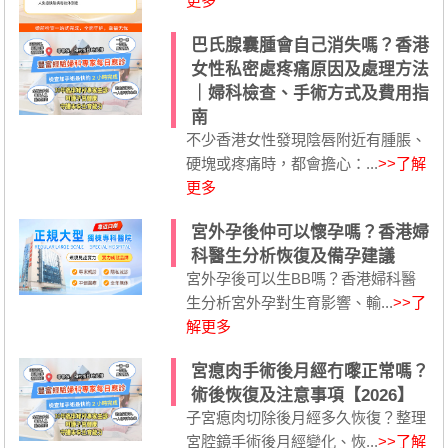
更多
巴氏腺囊腫會自己消失嗎？香港
女性私密處疼痛原因及處理方法
｜婦科檢查、手術方式及費用指
南
不少香港女性發現陰唇附近有腫脹、
硬塊或疼痛時，都會擔心：...
>>了解
更多
宮外孕後仲可以懷孕嗎？香港婦
科醫生分析恢復及備孕建議
宮外孕後可以生BB嗎？香港婦科醫
生分析宮外孕對生育影響、輸...
>>了
解更多
宮瘜肉手術後月經冇嚟正常嗎？
術後恢復及注意事項【2026】
子宮瘜肉切除後月經多久恢復？整理
宮腔鏡手術後月經變化、恢...
>>了解