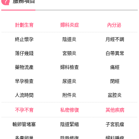
服務項目
計劃生育
婦科炎症
內分泌
終止懷孕
陰道炎
月經不調
落仔幾錢
宮頸炎
白帶異常
藥物流產
婦科檢查
痛經
早孕檢查
尿道炎
閉經
人流時間
附件炎
盆腔炎
不孕不育
私密修復
其他疾病
輸卵管堵塞
陰道緊縮
子宮肌瘤
多囊卵巢
陰唇修復
婦科腫瘤