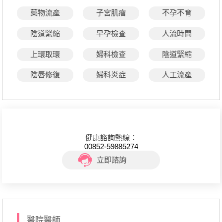
藥物流產
子宮肌瘤
不孕不育
陰道緊縮
早孕檢查
人流時間
上環取環
婦科檢查
陰道緊縮
陰唇修復
婦科炎症
人工流產
健康諮詢熱線：
00852-59885274
立即諮詢
醫院醫師