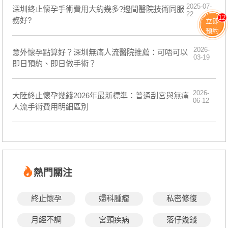
2025-07-
深圳終止懷孕手術費用大約幾多?邊間醫院技術同服
22
12
務好?
立即
預約
2026-
意外懷孕點算好？深圳無痛人流醫院推薦：可唔可以
03-19
即日預約、即日做手術？
2026-
大陸終止懷孕幾錢2026年最新標準：普通刮宮與無痛
06-12
人流手術費用明細區別
熱門關注
終止懷孕
婦科腫瘤
私密修復
月經不調
宮頸疾病
落仔幾錢