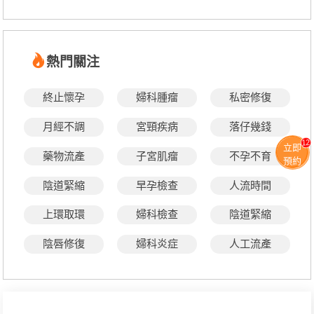
熱門關注
終止懷孕
婦科腫瘤
私密修復
月經不調
宮頸疾病
落仔幾錢
12
立即
藥物流產
子宮肌瘤
不孕不育
預約
陰道緊縮
早孕檢查
人流時間
上環取環
婦科檢查
陰道緊縮
陰唇修復
婦科炎症
人工流產