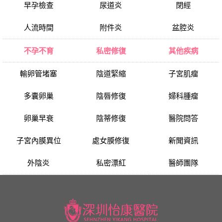
早孕檢查
尿道炎
閉經
人流時間
附件炎
盆腔炎
不孕不育
私密修復
其他疾病
輸卵管堵塞
陰道緊縮
子宮肌瘤
多囊卵巢
陰唇修復
婦科腫瘤
卵巢早衰
陰蒂修復
醫院問答
子宮內膜異位
處女膜修復
新聞資訊
外陰炎
私密漂紅
醫師團隊