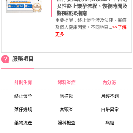
女性終止懷孕流程、恢復時間及
醫院選擇指南
重要提醒：終止懷孕涉及法律、醫療
及個人健康因素，不同地區...
>>了解
更多
服務項目
計劃生育
婦科炎症
內分泌
終止懷孕
陰道炎
月經不調
落仔幾錢
宮頸炎
白帶異常
藥物流產
婦科檢查
痛經