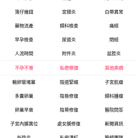
落仔幾錢
宮頸炎
白帶異常
藥物流產
婦科檢查
痛經
早孕檢查
尿道炎
閉經
人流時間
附件炎
盆腔炎
不孕不育
私密修復
其他疾病
輸卵管堵塞
陰道緊縮
子宮肌瘤
多囊卵巢
陰唇修復
婦科腫瘤
卵巢早衰
陰蒂修復
醫院問答
子宮內膜異位
處女膜修復
新聞資訊
外陰炎
私密漂紅
醫師團隊