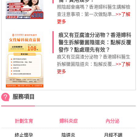
備？費用幾多？
照陰超會痛嗎？香港婦科醫生講解檢
查注意事項：第一次做點準...
>>了解
更多
痕又有豆腐渣分泌物？香港婦科
醫生拆解黴菌陰道炎：點解反覆
發作？點處理先有效？
痕又有豆腐渣分泌物？香港婦科醫生
拆解黴菌陰道炎：點解反覆...
>>了解
更多
服務項目
計劃生育
婦科炎症
內分泌
終止懷孕
陰道炎
月經不調