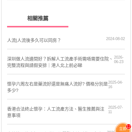
相關推薦
2024-08-02
人流|人流後多久可以同房？
2026-
深圳做人流邊間好？拆解人工流產手術需唔需要住院、
06-23
完整流程與請假安排｜港人北上前必睇
2025-04-
懷孕六周左右是藥流好還是無痛人流好? 價格分別是
16
多少?
2025-07-
香港合法終止懷孕：人工流產方法、醫生推薦與注
11
意事項
12
立即