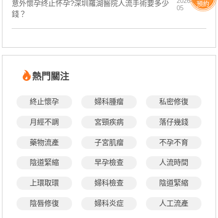
2026-05-
意外懷孕终止怀孕?深圳羅湖醫院人流手術要多少
預約
05
錢？
熱門關注
終止懷孕
婦科腫瘤
私密修復
月經不調
宮頸疾病
落仔幾錢
藥物流產
子宮肌瘤
不孕不育
陰道緊縮
早孕檢查
人流時間
上環取環
婦科檢查
陰道緊縮
陰唇修復
婦科炎症
人工流產