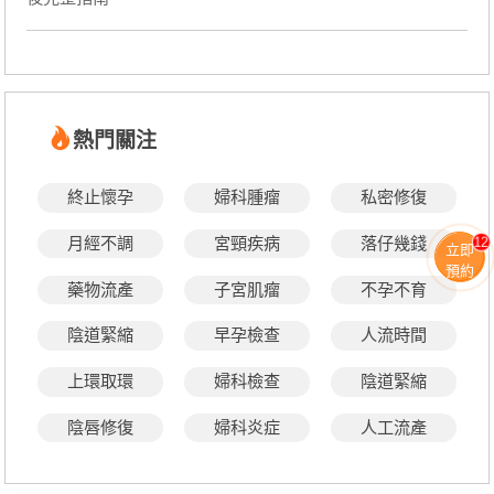
熱門關注
終止懷孕
婦科腫瘤
私密修復
月經不調
宮頸疾病
落仔幾錢
12
立即
預約
藥物流產
子宮肌瘤
不孕不育
陰道緊縮
早孕檢查
人流時間
上環取環
婦科檢查
陰道緊縮
陰唇修復
婦科炎症
人工流產