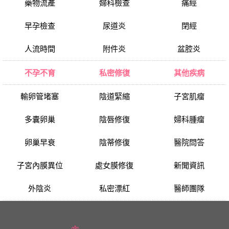
藥物流產
婦科檢查
痛經
早孕檢查
尿道炎
閉經
人流時間
附件炎
盆腔炎
不孕不育
私密修復
其他疾病
輸卵管堵塞
陰道緊縮
子宮肌瘤
多囊卵巢
陰唇修復
婦科腫瘤
卵巢早衰
陰蒂修復
醫院問答
子宮內膜異位
處女膜修復
新聞資訊
外陰炎
私密漂紅
醫師團隊