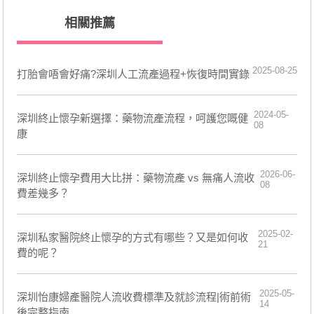
相關推薦
2025-08-25
打胎會唔會好痛?深圳人工流產過程+恢復時間實錄
2024-05-
​深圳終止懷孕新選擇：藥物流產流程，呵護您嘅健
08
康
2026-06-
深圳終止懷孕費用大比拼：藥物流產 vs 無痛人流收
08
費差幾多？
2025-02-
深圳私家醫院終止懷孕的方式有哪些？又是如何收
21
費的呢？
2025-05-
深圳怡康婦產醫院人流收費標準及就診流程|術前術
14
後完整指南