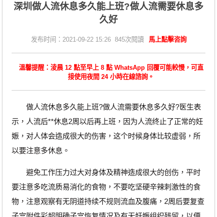
深圳做人流休息多久能上班?做人流需要休息多
久好
发布时间：2021-09-22 15:26 845次閱讀
馬上點擊咨詢
溫馨提醒：淩晨 12 點至早上 8 點 WhatsApp 回覆可能較慢，可直
接使用夜間 24 小時在線諮詢。
做人流休息多久能上班?做人流需要休息多久好?医生表
示，人流后**休息2周以后再上班，因为人流终止了正常的妊
娠，对人体会造成很大的伤害，这个时候身体比较虚弱，所
以要注意多休息。
避免工作压力过大对身体及精神造成很大的创伤，平时
要注意多吃流质易消化的食物，不要吃坚硬辛辣刺激性的食
物，注意观察有无阴道持续不规则流血及腹痛，2周后要复查
子宫附件彩超明确子宫恢复情况及有无妊娠组织残留，以便