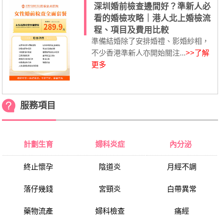
深圳婚前檢查邊間好？準新人必
看的婚檢攻略｜港人北上婚檢流
程、項目及費用比較
準備結婚除了安排婚禮、影婚紗相，
不少香港準新人亦開始關注...
>>了解
更多
服務項目
計劃生育
婦科炎症
內分泌
終止懷孕
陰道炎
月經不調
落仔幾錢
宮頸炎
白帶異常
藥物流產
婦科檢查
痛經