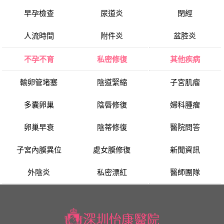
早孕檢查
尿道炎
閉經
人流時間
附件炎
盆腔炎
不孕不育
私密修復
其他疾病
輸卵管堵塞
陰道緊縮
子宮肌瘤
多囊卵巢
陰唇修復
婦科腫瘤
卵巢早衰
陰蒂修復
醫院問答
子宮內膜異位
處女膜修復
新聞資訊
外陰炎
私密漂紅
醫師團隊