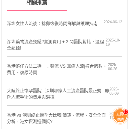
相關推薦
2024-06-12
​深圳女性人流後：排卵恢復時間詳解與護理指南
2025-10-
深圳藥物流產幾錢?實測費用 + 3 間醫院對比，過程
19
全記錄!
2025-
香港落仔方法二選一：藥流 VS 無痛人流|適合週數、
06-26
費用、復原時間
2025-
大陸終止懷孕醫院 - 深圳哪家人工流產醫院最正規 - 瞭
05-09
解人流手術的費用與選擇
12
2025-
立即
香港 vs 深圳終止懷孕大比較|價錢、流程、安全全面
11-18
預約
分析，港女實測邊個抵?