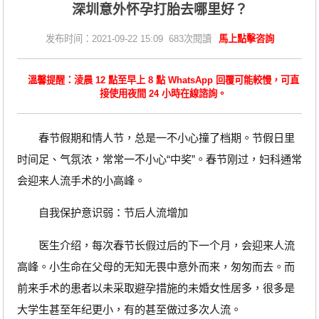
深圳意外怀孕打胎去哪里好？
发布时间：2021-09-22 15:09 683次閱讀
馬上點擊咨詢
溫馨提醒：淩晨 12 點至早上 8 點 WhatsApp 回覆可能較慢，可直
接使用夜間 24 小時在線諮詢。
春节假期和情人节，总是一不小心撞了档期。节假日里
时间足、气氛浓，常常一不小心“中奖”。春节刚过，妇科通常
会迎来人流手术的小高峰。
自我保护意识弱：节后人流增加
医生介绍，每次春节长假过后的下一个月，会迎来人流
高峰。小生命在父母的无知无畏中意外而来，匆匆而去。而
前来手术的患者以未采取避孕措施的未婚女性居多，很多是
大学生甚至年纪更小，有的甚至做过多次人流。