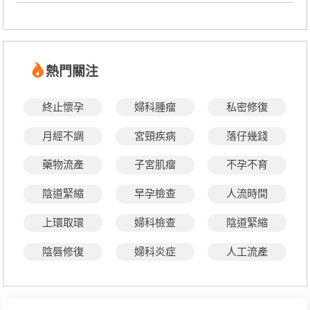
熱門關注
終止懷孕
婦科腫瘤
私密修復
月經不調
宮頸疾病
落仔幾錢
藥物流產
子宮肌瘤
不孕不育
陰道緊縮
早孕檢查
人流時間
上環取環
婦科檢查
陰道緊縮
陰唇修復
婦科炎症
人工流產