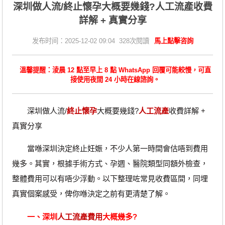
深圳做人流/終止懷孕大概要幾錢?人工流產收費
詳解 + 真實分享
发布时间：2025-12-02 09:04 328次閱讀
馬上點擊咨詢
溫馨提醒：淩晨 12 點至早上 8 點 WhatsApp 回覆可能較慢，可直
接使用夜間 24 小時在線諮詢。
深圳做人流/
終止懷孕
大概要幾錢?
人工流產
收費詳解 +
真實分享
當喺深圳決定終止妊娠，不少人第一時間會估唔到費用
幾多。其實，根據手術方式、孕週、醫院類型同額外檢查，
整體費用可以有唔少浮動。以下整理咗常見收費區間，同埋
真實個案感受，俾你喺決定之前有更清楚了解。
一、深圳
人工流產費用
大概幾多?