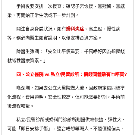
手術後要安排一次復查：確認子宮恢復、無殘留、無感
染，再開始正常生活或下一步計劃。
關注自身身體狀況，如有
婦科炎症
、高血壓、慢性病
等，務必向醫生如實說明，以便安排合適方案。
陳醫生強調：「安全比平價重要，千萬唔好因為想慳錢
就犧牲醫療質素。」
四、公立醫院 vs 私立/民營診所：價錢同體驗有乜唔同?
喺深圳，如果去公立大醫院做人流，因政府定價同標準
化流程，費用透明，安全性較高，但可能需要排期，手術前
後流程較繁。
私立/民營診所或婦科門診診所則提供較快捷、彈性大、
可能「即日安排手術」，適合唔想等嘅人。不過價錢偏高，