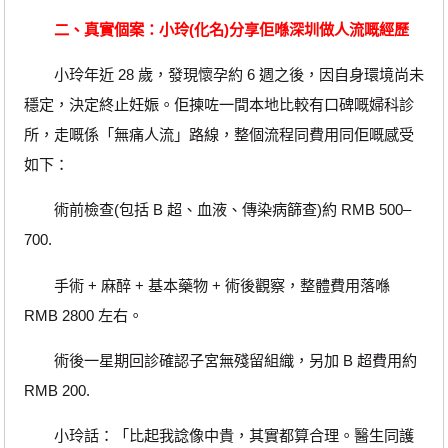
二、真實個案：小玲(化名)分享佢喺深圳做人流嘅經歷
小玲年近 28 歲，發現懷孕約 6 週之後，因自身環境尚未
穩定，決定終止妊娠。佢揀咗一間本地比較有口碑嘅婦科診
所，走嘅係「無痛人流」路線，整個流程同費用同佢嘅感受
如下：
術前檢查(包括 B 超、血液、傳染病篩查)約 RMB 500–
700.
手術 + 麻醉 + 基本藥物 + 術後觀察，整體費用落喺
RMB 2800 左右。
術後一星期回診確認子宮無殘留組織，另加 B 超費用約
RMB 200.
小玲話：「比起我諗像中貴，其實都算合理。醫生同護