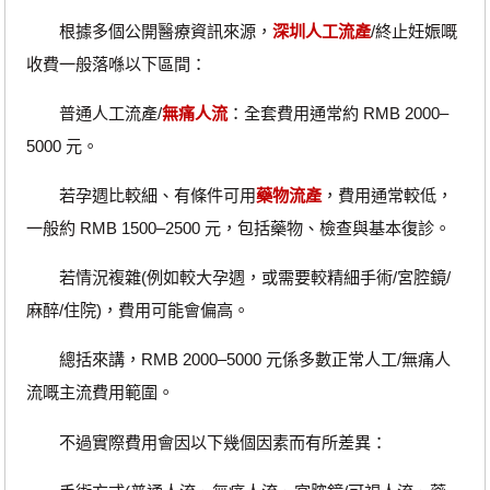
根據多個公開醫療資訊來源，
深圳人工流產
/終止妊娠嘅
收費一般落喺以下區間：
普通人工流產/
無痛人流
：全套費用通常約 RMB 2000–
5000 元。
若孕週比較細、有條件可用
藥物流產
，費用通常較低，
一般約 RMB 1500–2500 元，包括藥物、檢查與基本復診。
若情況複雜(例如較大孕週，或需要較精細手術/宮腔鏡/
麻醉/住院)，費用可能會偏高。
總括來講，RMB 2000–5000 元係多數正常人工/無痛人
流嘅主流費用範圍。
不過實際費用會因以下幾個因素而有所差異：