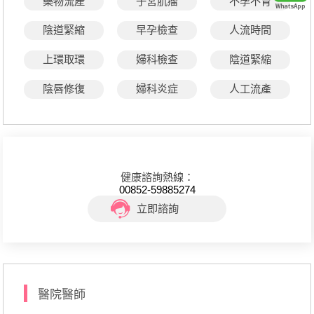
藥物流產
子宮肌瘤
不孕不育
陰道緊縮
早孕檢查
人流時間
上環取環
婦科檢查
陰道緊縮
陰唇修復
婦科炎症
人工流產
健康諮詢熱線：
00852-59885274
立即諮詢
醫院醫師