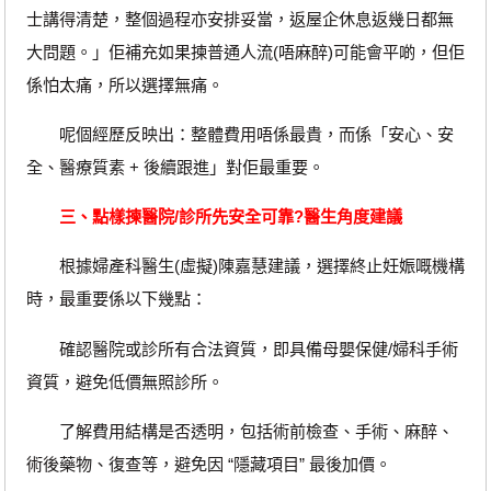
士講得清楚，整個過程亦安排妥當，返屋企休息返幾日都無
大問題。」佢補充如果揀普通人流(唔麻醉)可能會平啲，但佢
係怕太痛，所以選擇無痛。
呢個經歷反映出：整體費用唔係最貴，而係「安心、安
全、醫療質素 + 後續跟進」對佢最重要。
三、點樣揀醫院/診所先安全可靠?醫生角度建議
根據婦產科醫生(虛擬)陳嘉慧建議，選擇終止妊娠嘅機構
時，最重要係以下幾點：
確認醫院或診所有合法資質，即具備母嬰保健/婦科手術
資質，避免低價無照診所。
了解費用結構是否透明，包括術前檢查、手術、麻醉、
術後藥物、復查等，避免因 “隱藏項目” 最後加價。