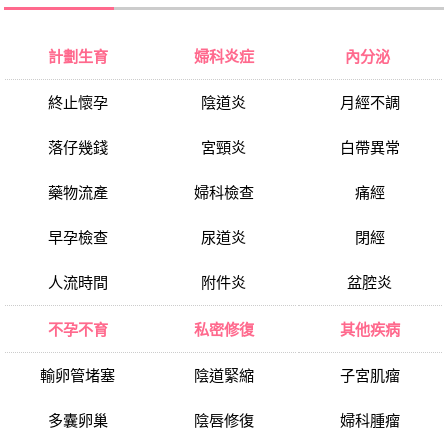
計劃生育
婦科炎症
內分泌
終止懷孕
陰道炎
月經不調
落仔幾錢
宮頸炎
白帶異常
藥物流產
婦科檢查
痛經
早孕檢查
尿道炎
閉經
人流時間
附件炎
盆腔炎
不孕不育
私密修復
其他疾病
輸卵管堵塞
陰道緊縮
子宮肌瘤
多囊卵巢
陰唇修復
婦科腫瘤