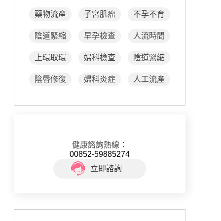
藥物流產
子宮肌瘤
不孕不育
陰道緊縮
早孕檢查
人流時間
上環取環
婦科檢查
陰道緊縮
陰唇修復
婦科炎症
人工流產
健康諮詢熱線：
00852-59885274
立即諮詢