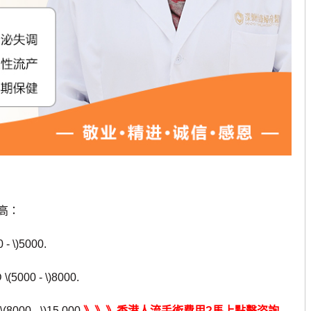
高：
\)5000.
0 - \)8000.
 - \)15.000.
》》》香港人流手術費用?馬上點擊咨詢