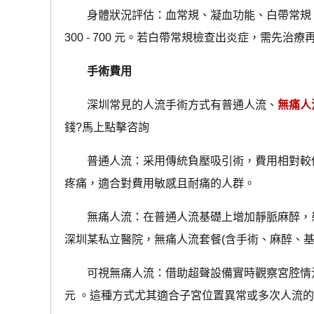
身體狀況評估：血常規、凝血功能、白帶常規、
300 - 700 元。若白帶常規檢查出炎症，需先
手術費用
深圳常見的人流手術方式有普通人流、
無痛人
錢?馬上點擊咨詢
普通人流：采用傳統負壓吸引術，費用相對較低，約 
疼痛，適合對費用敏感且耐痛的人群。
無痛人流：在普通人流基礎上增加靜脈麻醉，患者手術
深圳某私立醫院，無痛人流套餐(含手術、麻醉、基本用
可視無痛人流：借助超聲設備實時觀察宮腔情況，精准
元 。這種方式尤其適合子宮位置異常或多次人流