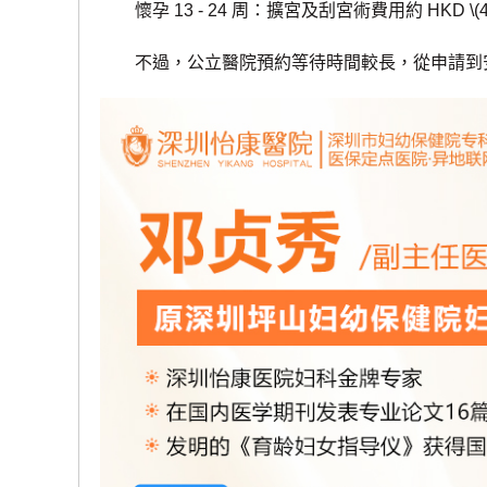
懷孕 13 - 24 周：擴宮及刮宮術費用約 HKD \(4000 - 
不過，公立醫院預約等待時間較長，從申請到安排手