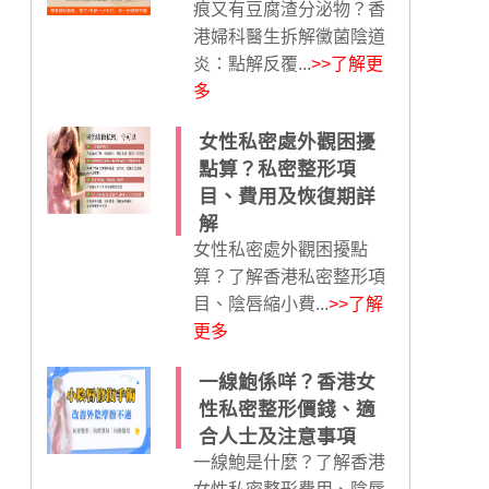
痕又有豆腐渣分泌物？香
港婦科醫生拆解黴菌陰道
炎：點解反覆...
>>了解更
多
女性私密處外觀困擾
點算？私密整形項
目、費用及恢復期詳
解
女性私密處外觀困擾點
算？了解香港私密整形項
目、陰唇縮小費...
>>了解
更多
一線鮑係咩？香港女
性私密整形價錢、適
合人士及注意事項
一線鮑是什麼？了解香港