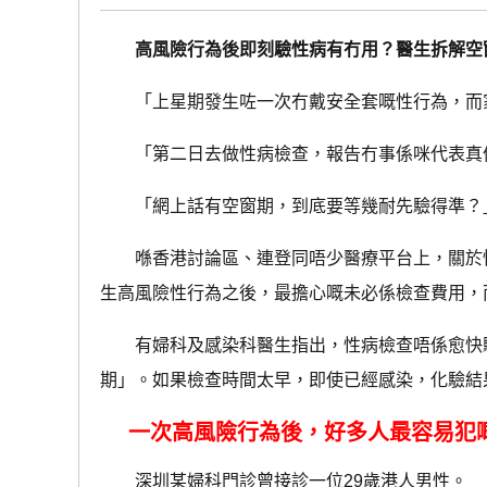
高風險行為後即刻驗性病有冇用？醫生拆解空
「上星期發生咗一次冇戴安全套嘅性行為，而
「第二日去做性病檢查，報告冇事係咪代表真
「網上話有空窗期，到底要等幾耐先驗得準？
喺香港討論區、連登同唔少醫療平台上，關於性
生高風險性行為之後，最擔心嘅未必係檢查費用，
有婦科及感染科醫生指出，性病檢查唔係愈快驗
期」。如果檢查時間太早，即使已經感染，化驗結
一次高風險行為後，好多人最容易犯
深圳某婦科門診曾接診一位29歲港人男性。