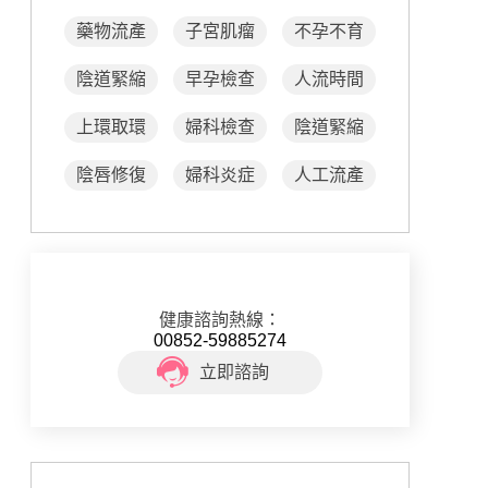
藥物流產
子宮肌瘤
不孕不育
陰道緊縮
早孕檢查
人流時間
上環取環
婦科檢查
陰道緊縮
陰唇修復
婦科炎症
人工流產
健康諮詢熱線：
00852-59885274
立即諮詢