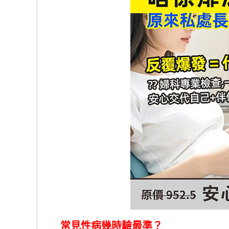
常見性病幾時驗最準？