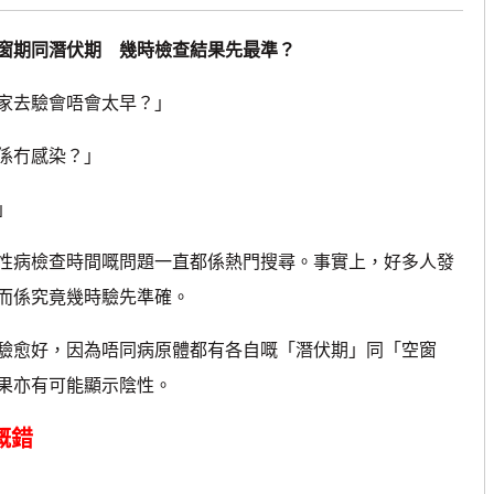
窗期同潛伏期 幾時檢查結果先最準？
家去驗會唔會太早？」
係冇感染？」
」
病檢查時間嘅問題一直都係熱門搜尋。事實上，好多人發
而係究竟幾時驗先準確。
愈好，因為唔同病原體都有各自嘅「潛伏期」同「空窗
果亦有可能顯示陰性。
嘅錯