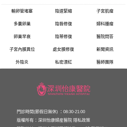
輸卵管堵塞
陰道緊縮
子宮肌瘤
多囊卵巢
陰唇修復
婦科腫瘤
卵巢早衰
陰蒂修復
醫院問答
子宮內膜異位
處女膜修復
新聞資訊
外陰炎
私密漂紅
醫師團隊
門診時間(節假日無休) ：08:30-21:00
版權所有：深圳怡康婦産醫院
隱私政策