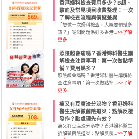
香港婦科檢查費用多少？B超、
驗血及常見項目收費整理：一次
了解檢查流程與價錢差異
「想做一次婦科檢查，大概要預幾多
錢？」呢個問題係好多香港...
>>了解
更多
照陰超會痛嗎？香港婦科醫生講
解檢查注意事項：第一次做點準
備？費用幾多？
照陰超會痛嗎？香港婦科醫生講解檢
查注意事項：第一次做點準...
>>了解
更多
痕又有豆腐渣分泌物？香港婦科
醫生拆解黴菌陰道炎：點解反覆
發作？點處理先有效？
痕又有豆腐渣分泌物？香港婦科醫生
拆解黴菌陰道炎：點解反覆...
>>了解