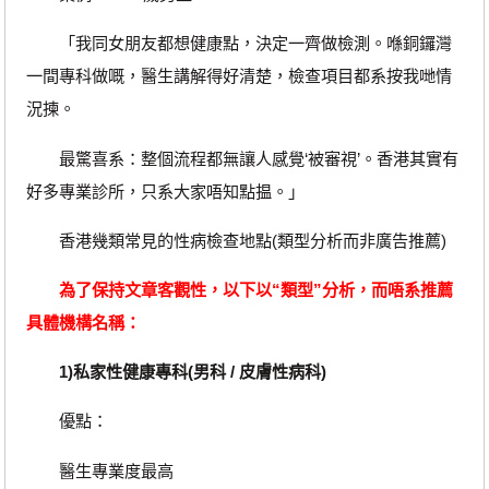
「我同女朋友都想健康點，決定一齊做檢測。喺銅鑼灣
一間專科做嘅，醫生講解得好清楚，檢查項目都系按我哋情
況揀。
最驚喜系：整個流程都無讓人感覺‘被審視’。香港其實有
好多專業診所，只系大家唔知點揾。」
香港幾類常見的性病檢查地點(類型分析而非廣告推薦)
為了保持文章客觀性，以下以“類型”分析，而唔系推薦
具體機構名稱：
1)私家性健康專科(男科 / 皮膚性病科)
優點：
醫生專業度最高