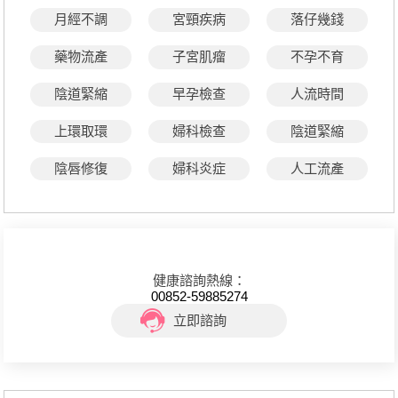
月經不調
宮頸疾病
落仔幾錢
藥物流產
子宮肌瘤
不孕不育
陰道緊縮
早孕檢查
人流時間
上環取環
婦科檢查
陰道緊縮
陰唇修復
婦科炎症
人工流產
健康諮詢熱線：
00852-59885274
立即諮詢