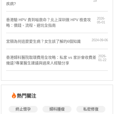
19
疾病?
2026-
香港驗 HPV 貴到嗌救命？北上深圳做 HPV 檢查攻
05-01
略：價錢、流程、避坑全指南
2024-09-06
宮頸為何這麼愛生病？女生該了解的6個知識
2026-
香港婦科醫院取環費用全攻略：私家 vs 家計會收費差
01-22
幾遠?專業醫生建議與過來人經驗分享
熱門關注
終止懷孕
婦科腫瘤
私密修復