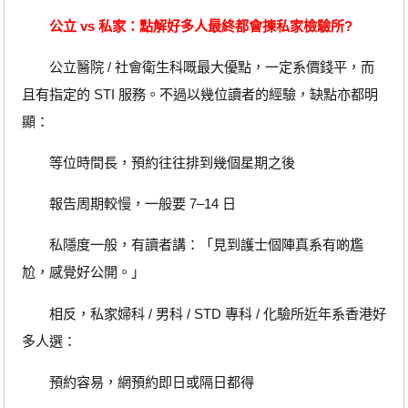
公立 vs 私家：點解好多人最終都會揀私家檢驗所?
公立醫院 / 社會衛生科嘅最大優點，一定系價錢平，而
且有指定的 STI 服務。不過以幾位讀者的經驗，缺點亦都明
顯：
等位時間長，預約往往排到幾個星期之後
報告周期較慢，一般要 7–14 日
私隱度一般，有讀者講：「見到護士個陣真系有啲尷
尬，感覺好公開。」
相反，私家婦科 / 男科 / STD 專科 / 化驗所近年系香港好
多人選：
預約容易，網預約即日或隔日都得