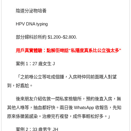
陰道分泌物培養
HPV DNA typing
部分婦科診所約 $1.200–$2.800.
用戶真實體驗：點解佢哋話“私隱度真系比公立強太多”
案例 1：27 歲女生 J
「之前喺公立等咗成個鍾，入房時仲同前面嘅人對望
到，好尷尬。
後來朋友介紹佐敦一間私家檢驗所，預約後直入房，無
其他人喺等，抽血都好快。兩日後 WhatsApp 收報告，先知
原來係黴菌感染。治療完冇複發，成件事輕松好多。」
案例 2：33 歲男生 JH