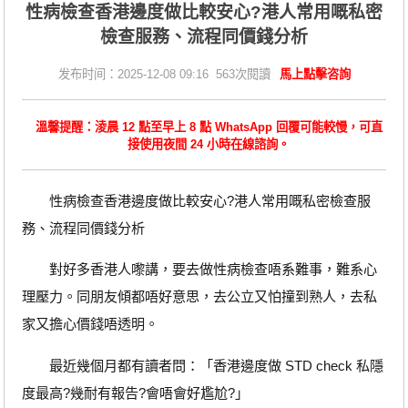
性病檢查香港邊度做比較安心?港人常用嘅私密
檢查服務、流程同價錢分析
发布时间：2025-12-08 09:16 563次閱讀
馬上點擊咨詢
溫馨提醒：淩晨 12 點至早上 8 點 WhatsApp 回覆可能較慢，可直
接使用夜間 24 小時在線諮詢。
性病檢查香港邊度做比較安心?港人常用嘅私密檢查服
務、流程同價錢分析
對好多香港人嚟講，要去做性病檢查唔系難事，難系心
理壓力。同朋友傾都唔好意思，去公立又怕撞到熟人，去私
家又擔心價錢唔透明。
最近幾個月都有讀者問：「香港邊度做 STD check 私隱
度最高?幾耐有報告?會唔會好尷尬?」