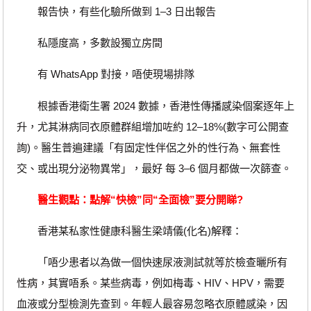
報告快，有些化驗所做到 1–3 日出報告
私隱度高，多數設獨立房間
有 WhatsApp 對接，唔使現場排隊
根據香港衛生署 2024 數據，香港性傳播感染個案逐年上
升，尤其淋病同衣原體群組增加咗約 12–18%(數字可公開查
詢)。醫生普遍建議「有固定性伴侶之外的性行為、無套性
交、或出現分泌物異常」，最好 每 3–6 個月都做一次篩查。
醫生觀點：點解“快檢”同“全面檢”要分開睇?
香港某私家性健康科醫生梁靖儀(化名)解釋：
「唔少患者以為做一個快速尿液測試就等於檢查曬所有
性病，其實唔系。某些病毒，例如梅毒、HIV、HPV，需要
血液或分型檢測先查到。年輕人最容易忽略衣原體感染，因