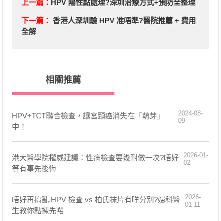
上一篇：
HPV 陽性點處理?深圳治療方式+預防全整理
下一篇：
香港人深圳驗 HPV 准唔準?醫院推薦 + 費用
全解
相關推薦
2024-08-
​HPV+TCT聯合檢查，讓宮頸癌消失在「萌芽」
09
中！
2026-01-
港大醫學院權威建議：性病檢查要幾耐做一次?唔好
02
等有事先後悔
2026-
唔好再搞亂,HPV 檢查 vs 柏氏抹片有咩分別?婦科醫
01-11
生教你點揀先啱