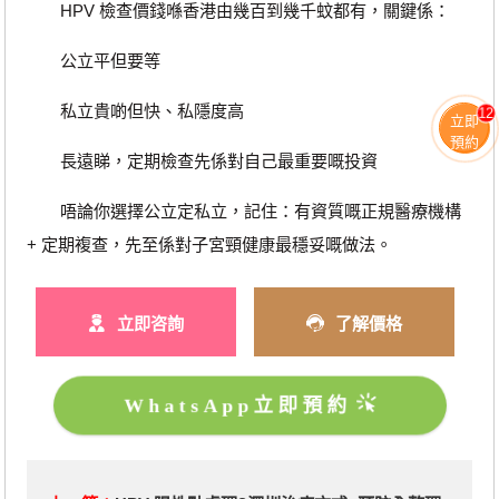
HPV 檢查價錢喺香港由幾百到幾千蚊都有，關鍵係：
公立平但要等
私立貴啲但快、私隱度高
12
立即
預約
長遠睇，定期檢查先係對自己最重要嘅投資
唔論你選擇公立定私立，記住：有資質嘅正規醫療機構
+ 定期複查，先至係對子宮頸健康最穩妥嘅做法。
立即咨詢
了解價格
WhatsApp立即預約