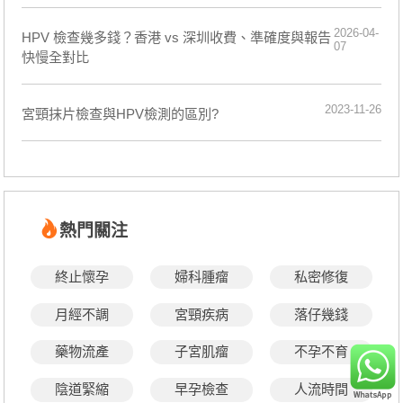
2026-04-
HPV 檢查幾多錢？香港 vs 深圳收費、準確度與報告
07
快慢全對比
2023-11-26
宮頸抹片檢查與HPV檢測的區別?
熱門關注
終止懷孕
婦科腫瘤
私密修復
月經不調
宮頸疾病
落仔幾錢
藥物流產
子宮肌瘤
不孕不育
陰道緊縮
早孕檢查
人流時間