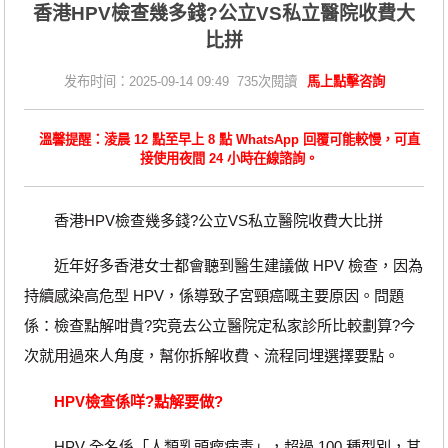
香港HPV檢查幾多錢?公立VS私立醫院收費大
比拼
发布时间：2025-09-14 09:49 735次閱讀
馬上點擊咨詢
溫馨提醒：淩晨 12 點至早上 8 點 WhatsApp 回覆可能較慢，可直
接使用夜間 24 小時在線諮詢。
香港HPV檢查幾多錢?公立VS私立醫院收費大比拼
近年好多香港女士都會聽到醫生建議做 HPV 檢查，因為
持續感染高危型 HPV，係導致子宮頸癌嘅主要原因。問題
係：檢查點解咁貴?究竟去公立醫院定私家診所比較劃算?今
次就用過來人角度，幫你拆解收費、流程同埋選擇要點。
HPV檢查係咩?點解要做?
HPV 全名係「人類乳頭瘤病毒」，超過 100 種型別，其