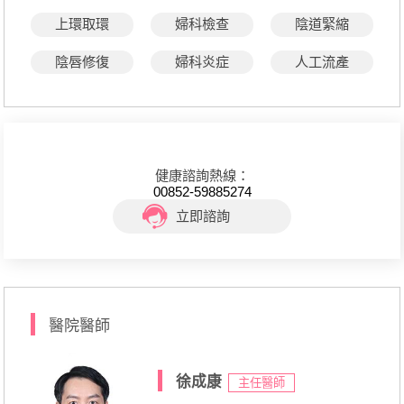
上環取環
婦科檢查
陰道緊縮
陰唇修復
婦科炎症
人工流產
健康諮詢熱線：
00852-59885274
立即諮詢
醫院醫師
徐成康
主任醫師