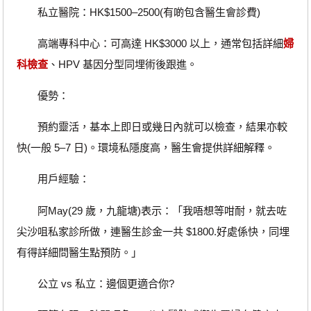
私立醫院：HK$1500–2500(有啲包含醫生會診費)
高端專科中心：可高達 HK$3000 以上，通常包括詳細
婦
科檢查
、HPV 基因分型同埋術後跟進。
優勢：
預約靈活，基本上即日或幾日內就可以檢查，結果亦較
快(一般 5–7 日)。環境私隱度高，醫生會提供詳細解釋。
用戶經驗：
阿May(29 歲，九龍塘)表示：「我唔想等咁耐，就去咗
尖沙咀私家診所做，連醫生診金一共 $1800.好處係快，同埋
有得詳細問醫生點預防。」
公立 vs 私立：邊個更適合你?