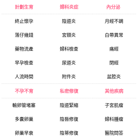
計劃生育
婦科炎症
內分泌
終止懷孕
陰道炎
月經不調
落仔幾錢
宮頸炎
白帶異常
藥物流產
婦科檢查
痛經
早孕檢查
尿道炎
閉經
人流時間
附件炎
盆腔炎
不孕不育
私密修復
其他疾病
輸卵管堵塞
陰道緊縮
子宮肌瘤
多囊卵巢
陰唇修復
婦科腫瘤
卵巢早衰
陰蒂修復
醫院問答