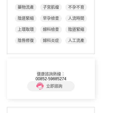
藥物流產
子宮肌瘤
不孕不育
陰道緊縮
早孕檢查
人流時間
上環取環
婦科檢查
陰道緊縮
陰唇修復
婦科炎症
人工流產
健康諮詢熱線：
00852-59885274
立即諮詢