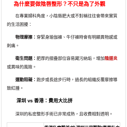
為什麼要做陰唇整形？不只是為了外觀
在專業婦科角度，小陰唇肥大或不對稱往往會帶來實質
的生活困擾：
物理摩擦：
穿緊身瑜伽褲、牛仔褲時會有明顯異物感或
刺痛。
衛生問題：
肥厚的摺疊部位容易藏污納垢，增加
陰道炎
或異味的風險。
運動阻礙：
跑步或長途步行時，過長的組織反覆摩擦導
致紅腫。
深圳 vs 香港：費用大比拼
深圳的私密整形手術已非常成熟，且收費相對透明。