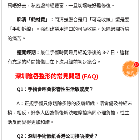
萬唔好去，私密處神經豐富，一旦切壞咗好難修復。
睇清「耗材費」：
問清楚縫合是用「可吸收線」還是要
「手動拆線」。強烈建議用進口的可吸收線，免除過關拆線
的痛苦。
避開經期：
最佳手術時間是月經乾淨後的 3-7 日，這樣
有充足的時間讓傷口在下次月經前初步癒合。
12
立即
預約
深圳陰唇整形的常見問題 (FAQ)
Q1：手術會唔會影響性生活敏感度？
A：正規手術只係切除多餘的皮膚組織，唔會傷及神經末
梢。相反，好多人因為術後解決咗摩擦痛同心理負擔，性生
活反而變得更加和諧。
Q2：深圳手術假紙香港公司接唔接受？