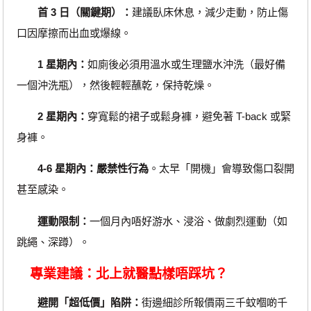
首 3 日（關鍵期）：
建議臥床休息，減少走動，防止傷
口因摩擦而出血或爆線。
1 星期內：
如廁後必須用溫水或生理鹽水沖洗（最好備
一個沖洗瓶），然後輕輕蘸乾，保持乾燥。
2 星期內：
穿寬鬆的裙子或鬆身褲，避免著 T-back 或緊
身褲。
4-6 星期內：
嚴禁性行為
。太早「開機」會導致傷口裂開
甚至感染。
運動限制：
一個月內唔好游水、浸浴、做劇烈運動（如
跳繩、深蹲）。
專業建議：北上就醫點樣唔踩坑？
避開「超低價」陷阱：
街邊細診所報價兩三千蚊嗰啲千