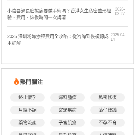
2026-
小陰唇過長磨擦痛要做手術嗎？香港女生私密整形經
03-27
驗、費用、恢復時間一次講清
2025-04-
2025 深圳粉嫩療程費用全攻略：從咨詢到恢複總成
14
本詳解
熱門關注
終止懷孕
婦科腫瘤
私密修復
月經不調
宮頸疾病
落仔幾錢
藥物流產
子宮肌瘤
不孕不育