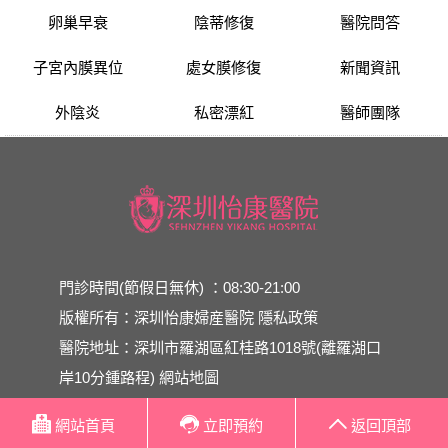
卵巢早衰
陰蒂修復
醫院問答
子宮內膜異位
處女膜修復
新聞資訊
外陰炎
私密漂紅
醫師團隊
門診時間(節假日無休) ：08:30-21:00
版權所有：深圳怡康婦産醫院
隱私政策
醫院地址：深圳市羅湖區紅桂路1018號(離羅湖口
岸10分鍾路程)
網站地圖
網站首頁
立即預約
返回頂部