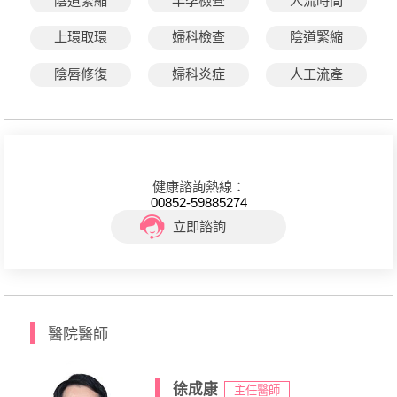
陰道緊縮
早孕檢查
人流時間
上環取環
婦科檢查
陰道緊縮
陰唇修復
婦科炎症
人工流產
健康諮詢熱線：
00852-59885274
立即諮詢
醫院醫師
徐成康
主任醫師