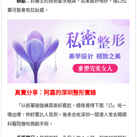
缺點：
對醫生的技術要求極高，如果設計唔好，傷口位
置可能會有拉扯感。
真實分享：阿嘉的深圳整形實錄
「以前著瑜伽褲真係好尷尬，總係覺得下面『凸』咗一
嚿出嚟，仲好驚比人見到。後來去咗深圳一間港人常去嘅婦
科醫院做咗微創手術。