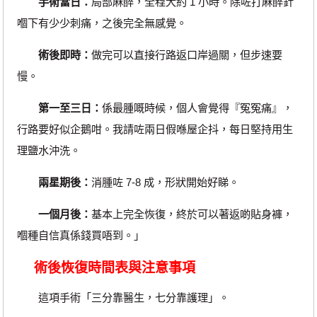
手術當日：
局部麻醉，全程大約 1 小時。除咗打麻醉針
嗰下有少少刺痛，之後完全無感覺。
術後即時：
做完可以直接行路返口岸過關，但步速要
慢。
第一至三日：
係最腫嘅時候，個人會覺得『冤冤痛』，
行路要好似企鵝咁。我請咗兩日假喺屋企抖，每日堅持用生
理鹽水沖洗。
兩星期後：
消腫咗 7-8 成，形狀開始好睇。
一個月後：
基本上完全恢復，終於可以著返啲貼身褲，
嗰種自信真係錢買唔到。」
術後恢復時間表與注意事項
這項手術「三分靠醫生，七分靠護理」。