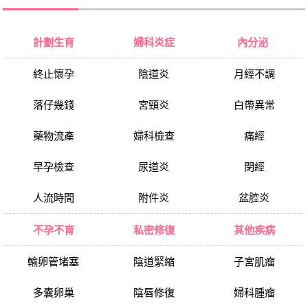
計劃生育
婦科炎症
內分泌
終止懷孕
陰道炎
月經不調
落仔幾錢
宮頸炎
白帶異常
藥物流產
婦科檢查
痛經
早孕檢查
尿道炎
閉經
人流時間
附件炎
盆腔炎
不孕不育
私密修復
其他疾病
輸卵管堵塞
陰道緊縮
子宮肌瘤
多囊卵巢
陰唇修復
婦科腫瘤