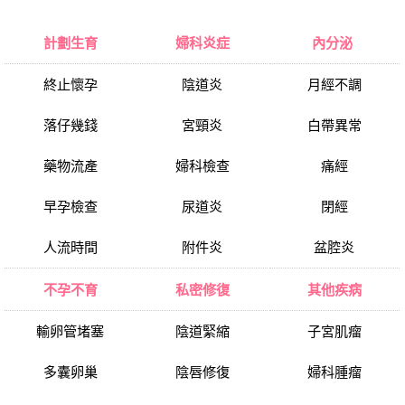
計劃生育
婦科炎症
內分泌
終止懷孕
陰道炎
月經不調
落仔幾錢
宮頸炎
白帶異常
藥物流產
婦科檢查
痛經
早孕檢查
尿道炎
閉經
人流時間
附件炎
盆腔炎
不孕不育
私密修復
其他疾病
輸卵管堵塞
陰道緊縮
子宮肌瘤
多囊卵巢
陰唇修復
婦科腫瘤