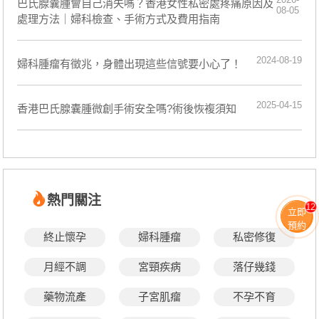
巴氏腺囊腫會自己消失嗎？香港女性私密處疼痛原因及
08-05
處理方法｜婦科檢查、手術方式及費用指南
2024-08-19
​婦科腫瘤有徵兆，身體出現這些信號要小心了！
2025-04-15
香港巴氏腺囊腫微創手術安全嗎?術後恢複須知
熱門關注
12
立即
預約
終止懷孕
婦科腫瘤
私密修復
月經不調
宮頸疾病
落仔幾錢
藥物流產
子宮肌瘤
不孕不育