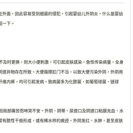
在外面，因此容易受到细菌的侵犯，引起婴幼儿外阴炎。什么是婴幼
绍一下。
不及时更换，则大小便刺激，可引起皮肤感染，急性传染病量，全身
阴道异物存在所致。大便揩擦肛门不当，以致大便污染外阴，外阴用
纤维内裤，均可引起发病。致病菌多为化脓菌，如葡萄球菌、链球
因局部痛苦而啼哭不安。外阴、阴蒂、尿道口及阴道口粘膜充血、水
常有脓性干痂形成，或有稀水样的痕迹，外阴发红、水肿，甚至皮肤