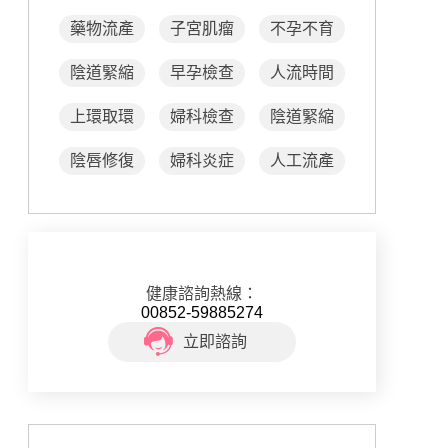
藥物流產
子宮肌瘤
不孕不育
陰道緊縮
早孕檢查
人流時間
上環取環
婦科檢查
陰道緊縮
陰唇修復
婦科炎症
人工流產
健康諮詢熱線：
00852-59885274
立即諮詢