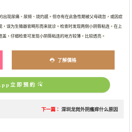
的出现尿痛、尿频、烧灼感。但亦有在此急性期被父母疏忽，或因症
现，误为生殖器官畸形而来就诊。检查时发现两侧小阴唇粘连，在上
遮盖，仔细检查可发现小阴唇粘连的地方较薄，比较透亮。
了解價格
sApp立即預約
响
下一篇：
深圳龙岗外阴瘙痒什么原因