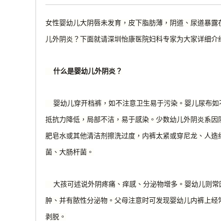
女性婴幼儿大阴唇未发育，皮下脂肪薄，阴道、尿道暴露
儿外阴炎？下面就请深圳怡康医院妇科专家为大家详细介
什么是婴幼儿外阴炎？
婴幼儿穿开档裤，如不注意卫生易于污染。婴儿尿布如
抵抗力降低，局部不洁，易于感染。少数幼儿外阴炎系因
肥皂水或其他清洁剂擦洗过度，内裤太紧或穿尼龙、人造
菌、大肠杆菌。
大孩可述说外阴疼痛、痒感、分泌物增多。婴幼儿则常
肿、并有脓性分泌物。父母注意时可发现婴幼儿内裤上经
剥脱。