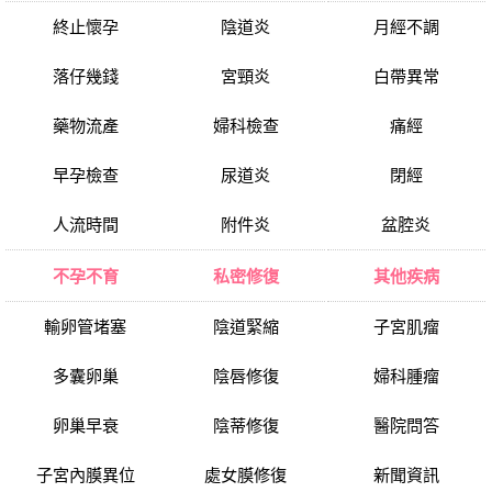
終止懷孕
陰道炎
月經不調
落仔幾錢
宮頸炎
白帶異常
藥物流產
婦科檢查
痛經
早孕檢查
尿道炎
閉經
人流時間
附件炎
盆腔炎
不孕不育
私密修復
其他疾病
輸卵管堵塞
陰道緊縮
子宮肌瘤
多囊卵巢
陰唇修復
婦科腫瘤
卵巢早衰
陰蒂修復
醫院問答
子宮內膜異位
處女膜修復
新聞資訊