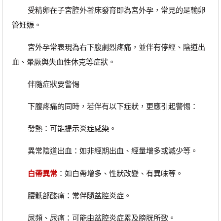
受精卵在子宮腔外著床發育即為宮外孕，常見的是輸卵
管妊娠。
宮外孕常表現為右下腹劇烈疼痛，並伴有停經、陰道出
血、暈厥與失血性休克等症狀。
伴隨症狀要警惕
下腹疼痛的同時，若伴有以下症狀，更應引起警惕：
發熱：可能提示炎症感染。
異常陰道出血：如非經期出血、經量增多或減少等。
白帶異常
：如白帶增多、性狀改變、有異味等。
腰骶部酸痛：常伴隨盆腔炎症。
尿頻、尿痛：可能由盆腔炎症累及膀胱所致。