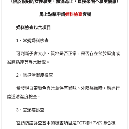
（限於預約的女性享受，額滿為止，直接來院不享受優惠）
馬上點擊申請
婦科檢查
套餐
婦科檢查包含項目
1、常規婦科檢查
可判斷子宮大小、質地是否正常，是否存在盆腔壓痛或
盆腔粘連等異常狀況。
2、陰道清潔度檢查
當發現白帶顏色異常並伴有異味、外陰瘙癢時，應進行
陰道清潔度檢查。
3、宮頸癌篩查
宮頸防癌篩查基本的檢查項目是TCT和HPV的聯合檢