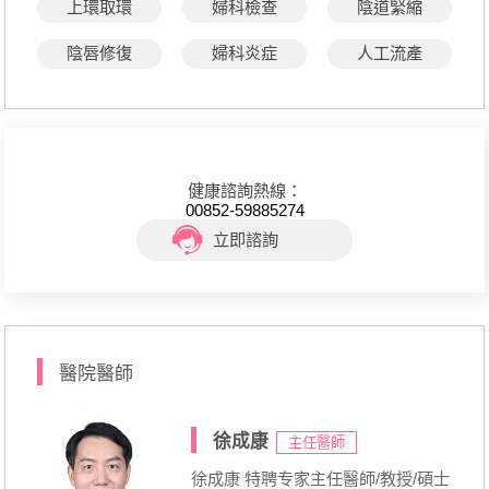
上環取環
婦科檢查
陰道緊縮
陰唇修復
婦科炎症
人工流產
健康諮詢熱線：
00852-59885274
立即諮詢
醫院醫師
徐成康
主任醫師
徐成康 特聘专家主任醫師/教授/碩士