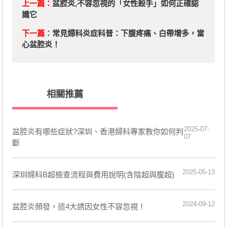
上一篇：
盆腔炎,不容忽視的「女性殺手」如何正確認
識它
下一篇：
​常見婦科炎症科普：下腹疼痛、白帶增多，當
心盆腔炎！
相關推薦
2025-07-
盆腔炎有哪些症狀?深圳、香港婦科專家教你如何判
07
斷
2025-05-13
深圳婦科B超檢查流程與費用說明(含陰超與腹超)
2024-09-12
盆腔炎頻發，這4大誘因女性不容忽視！