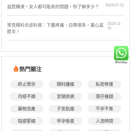
2024-07-31
盆腔積液，女人都可能有的問題，你了解多少？
2024-11-
​常見婦科炎症科普：下腹疼痛、白帶增多，當心盆
15
腔炎！
熱門關注
終止懷孕
婦科腫瘤
私密修復
月經不調
宮頸疾病
落仔幾錢
藥物流產
子宮肌瘤
不孕不育
陰道緊縮
早孕檢查
人流時間