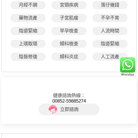
月經不調
宮頸疾病
落仔幾錢
藥物流產
子宮肌瘤
不孕不育
陰道緊縮
早孕檢查
人流時間
上環取環
婦科檢查
陰道緊縮
陰唇修復
婦科炎症
人工流產
健康諮詢熱線：
00852-59885274
立即諮詢