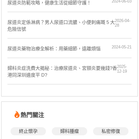
2024-06-03
​尿道炎防範攻略，健康生活從細節守護！
2026-04-
尿道炎定係淋病？男人尿道口流膿、小便刺痛嘅 5 大
28
危險信號
2024-05-21
尿道炎藥物治療全解析：用藥細節，遠離煩惱
2025-
婦科炎症洗費大揭秘：治療尿道炎、宮頸炎要幾錢?香
12-19
港同深圳邊度平 D?
熱門關注
終止懷孕
婦科腫瘤
私密修復