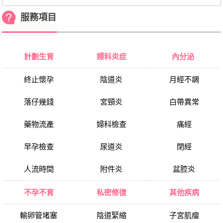
服務項目
計劃生育
婦科炎症
內分泌
終止懷孕
陰道炎
月經不調
落仔幾錢
宮頸炎
白帶異常
藥物流產
婦科檢查
痛經
早孕檢查
尿道炎
閉經
人流時間
附件炎
盆腔炎
不孕不育
私密修復
其他疾病
輸卵管堵塞
陰道緊縮
子宮肌瘤