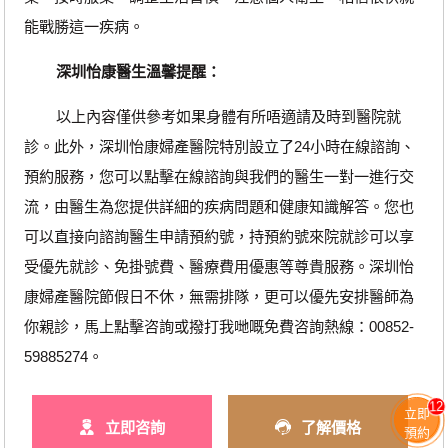
能戰勝這一疾病。
深圳怡康醫生溫馨提醒：
以上內容僅供參考如果身體有所唔適請及時到醫院就
診。此外，深圳怡康婦產醫院特別設立了24小時在線諮詢、
預約服務，您可以點擊在線諮詢與我們的醫生一對一進行交
流，由醫生為您提供詳細的疾病問題和健康知識解答。您也
可以直接向諮詢醫生申請預約號，持預約號來院就診可以享
受優先就診、免掛號費、醫療費用優惠等尊貴服務。深圳怡
康婦產醫院節假日不休，無需排隊，更可以優先安排醫師為
你親診，馬上點擊咨詢或撥打我哋嘅免費咨詢熱線：00852-
59885274。
12
立即
立即咨詢
了解價格
預約