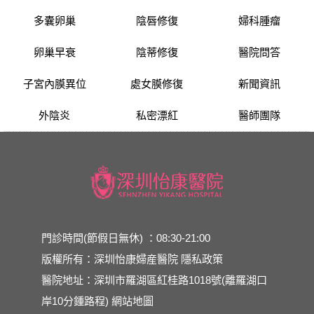
多囊卵巢
陰唇修復
婦科腫瘤
卵巢早衰
陰蒂修復
醫院問答
子宮內膜異位
處女膜修復
新聞資訊
外陰炎
私密漂紅
醫師團隊
門診時間(節假日無休) ：08:30-21:00
版權所有：深圳怡康婦産醫院
隱私政策
醫院地址：深圳市羅湖區紅桂路1018號(離羅湖口
岸10分鍾路程)
網站地圖