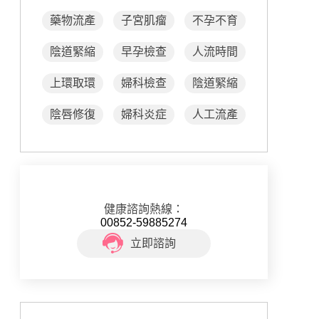
藥物流產
子宮肌瘤
不孕不育
陰道緊縮
早孕檢查
人流時間
上環取環
婦科檢查
陰道緊縮
陰唇修復
婦科炎症
人工流產
健康諮詢熱線：
00852-59885274
立即諮詢