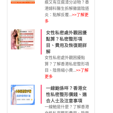
痕又有豆腐渣分泌物？香
港婦科醫生拆解黴菌陰道
炎：點解反覆...
>>了解更
多
女性私密處外觀困擾
點算？私密整形項
目、費用及恢復期詳
解
女性私密處外觀困擾點
算？了解香港私密整形項
目、陰唇縮小費...
>>了解
更多
一線鮑係咩？香港女
性私密整形價錢、適
合人士及注意事項
一線鮑是什麼？了解香港