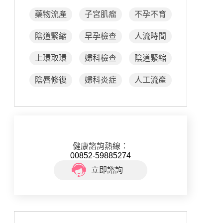
藥物流產
子宮肌瘤
不孕不育
陰道緊縮
早孕檢查
人流時間
上環取環
婦科檢查
陰道緊縮
陰唇修復
婦科炎症
人工流產
健康諮詢熱線：
00852-59885274
立即諮詢