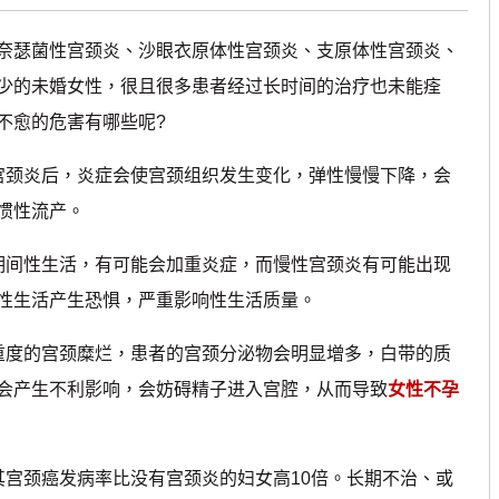
瑟菌性宫颈炎、沙眼衣原体性宫颈炎、支原体性宫颈炎、
少的未婚女性，很且很多患者经过长时间的治疗也未能痊
不愈的危害有哪些呢?
颈炎后，炎症会使宫颈组织发生变化，弹性慢慢下降，会
惯性流产。
间性生活，有可能会加重炎症，而慢性宫颈炎有可能出现
性生活产生恐惧，严重影响性生活质量。
度的宫颈糜烂，患者的宫颈分泌物会明显增多，白带的质
会产生不利影响，会妨碍精子进入宫腔，从而导致
女性不孕
宫颈癌发病率比没有宫颈炎的妇女高10倍。长期不治、或