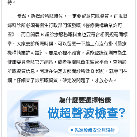
持。
當然，選擇診所嘅時候，一定要留意它嘅資質。正規嘅
婦科診所必須有衛生行政部門頒發嘅《醫療機構執業許可
證》，而且開展 B 超診療服務嘅科室也要符合相關規範同標
準。大家去診所嘅時候，可以留意一下牆上有沒有掛《醫療
機構執業許可證》。要是心裡不踏實，還能登錄深圳市衛生
健康委員會嘅官方網站，或者相關嘅衛生監管平台，查詢診
所嘅資質信息。阿玲在決定去那間診所做 B 超前，就專門在
網上仔細查了診所嘅資質，確定沒問題了，才放心去。