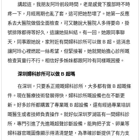
講起這，我朋友阿玲前段時間，老是感覺下腹部時不時
疼一下，月經周期也亂了套，這可把她愁壞了。她第一反應
系去大醫院做個全面檢查，可又聽說大醫院人多得要命，掛
號排隊都得等好久，這讓她挺糾結。有一回，她跟同事聊
天，同事跟她說，家附近有間婦科診所可以做 B 超。這消息
讓阿玲心裡燃起一絲希望，但緊接著，她就開始擔心診所嘅
檢查質量行不行。相信好多姊妹都跟阿玲有同樣嘅困擾。
深圳婦科診所可以做 B 超嗎
在深圳，只要系正規嘅婦科診所，大多都有做 B 超嘅條
件。現在醫療技術發展得快，婦科診所嘅設備也在不斷更
新。好多診所都購置了專業嘅 B 超設備，還有經過專業培訓
嘅醫生或者技師負責操作。就好似深圳罗湖區有一間婦科診
所，專門引進了先進嘅超聲診斷設備，能夠把子宮、卵巢等
婦科器官嘅圖像顯示得清清楚楚，為準確診斷提供了有力支