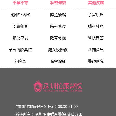
不孕不育
私密修復
其他疾病
輸卵管堵塞
陰道緊縮
子宮肌瘤
多囊卵巢
陰唇修復
婦科腫瘤
卵巢早衰
陰蒂修復
醫院問答
子宮內膜異位
處女膜修復
新聞資訊
外陰炎
私密漂紅
醫師團隊
門診時間(節假日無休) ：08:30-21:00
版權所有：深圳怡康婦産醫院
隱私政策