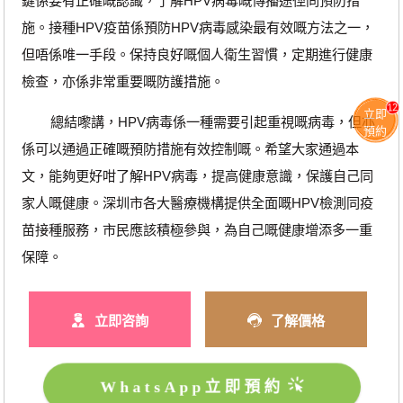
鍵係要有正確嘅認識，了解HPV病毒嘅傳播途徑同預防措
施。接種HPV疫苗係預防HPV病毒感染最有效嘅方法之一，
但唔係唯一手段。保持良好嘅個人衛生習慣，定期進行健康
檢查，亦係非常重要嘅防護措施。
12
立即
總結嚟講，HPV病毒係一種需要引起重視嘅病毒，但亦
預約
係可以通過正確嘅預防措施有效控制嘅。希望大家通過本
文，能夠更好咁了解HPV病毒，提高健康意識，保護自己同
家人嘅健康。深圳市各大醫療機構提供全面嘅HPV檢測同疫
苗接種服務，市民應該積極參與，為自己嘅健康增添多一重
保障。
立即咨詢
了解價格
WhatsApp立即預約