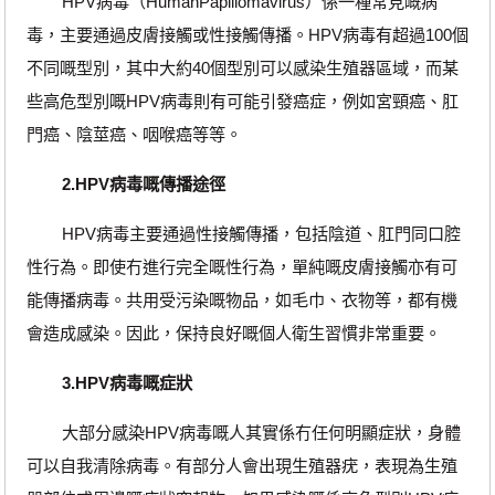
HPV病毒（HumanPapillomavirus）係一種常見嘅病
毒，主要通過皮膚接觸或性接觸傳播。HPV病毒有超過100個
不同嘅型別，其中大約40個型別可以感染生殖器區域，而某
些高危型別嘅HPV病毒則有可能引發癌症，例如宮頸癌、肛
門癌、陰莖癌、咽喉癌等等。
2.HPV病毒嘅傳播途徑
HPV病毒主要通過性接觸傳播，包括陰道、肛門同口腔
性行為。即使冇進行完全嘅性行為，單純嘅皮膚接觸亦有可
能傳播病毒。共用受污染嘅物品，如毛巾、衣物等，都有機
會造成感染。因此，保持良好嘅個人衛生習慣非常重要。
3.HPV病毒嘅症狀
大部分感染HPV病毒嘅人其實係冇任何明顯症狀，身體
可以自我清除病毒。有部分人會出現生殖器疣，表現為生殖