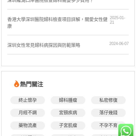
深圳羅湖口岸醫院檢查婦科需要多少費用？
2025-01-
香港大學深圳醫院婦科檢查項目詳解，關愛女性健
21
康
2024-06-07
深圳女性常見婦科病探因與防範策略
熱門關注
終止懷孕
婦科腫瘤
私密修復
月經不調
宮頸疾病
落仔幾錢
藥物流產
子宮肌瘤
不孕不育