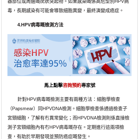
器部位或周邊嘅疣狀突起物。如果感染嘅係高危型別HPV病
毒，長期感染有可能會導致細胞異變，最終演變成癌症。
4.HPV病毒嘅檢測方法
馬上點擊
咨詢預約
專家號
針對HPV病毒嘅檢測主要有兩種方法：細胞學檢查
（Papsmear）同HPVDNA檢測。細胞學檢查係通過檢查子
宮頸細胞，了解有冇異常變化；而HPVDNA檢測則係直接檢
測子宮頸細胞內有冇HPV病毒嘅存在。定期進行這兩項檢
查，有助於早期發現並預防癌症嘅發生。