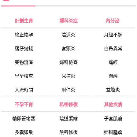
計劃生育
婦科炎症
內分泌
終止懷孕
陰道炎
月經不調
落仔幾錢
宮頸炎
白帶異常
藥物流產
婦科檢查
痛經
早孕檢查
尿道炎
閉經
人流時間
附件炎
盆腔炎
不孕不育
私密修復
其他疾病
輸卵管堵塞
陰道緊縮
子宮肌瘤
多囊卵巢
陰唇修復
婦科腫瘤