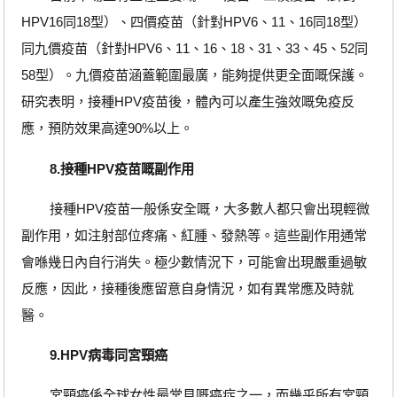
HPV16同18型）、四價疫苗（針對HPV6、11、16同18型）
同九價疫苗（針對HPV6、11、16、18、31、33、45、52同
58型）。九價疫苗涵蓋範圍最廣，能夠提供更全面嘅保護。
研究表明，接種HPV疫苗後，體內可以產生強效嘅免疫反
應，預防效果高達90%以上。
8.接種HPV疫苗嘅副作用
接種HPV疫苗一般係安全嘅，大多數人都只會出現輕微
副作用，如注射部位疼痛、紅腫、發熱等。這些副作用通常
會喺幾日內自行消失。極少數情況下，可能會出現嚴重過敏
反應，因此，接種後應留意自身情況，如有異常應及時就
醫。
9.HPV病毒同宮頸癌
宮頸癌係全球女性最常見嘅癌症之一，而幾乎所有宮頸