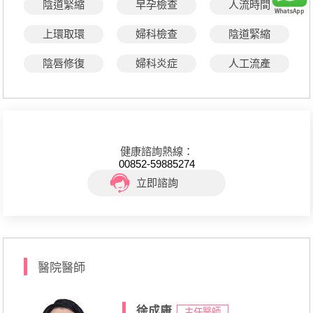
陰道緊縮
早孕檢查
人流時間
上環取環
婦科檢查
陰道緊縮
陰唇修復
婦科炎症
人工流產
健康諮詢熱線：
00852-59885274
立即諮詢
醫院醫師
徐成康
主任醫師