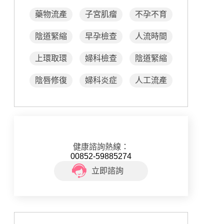
藥物流產
子宮肌瘤
不孕不育
陰道緊縮
早孕檢查
人流時間
上環取環
婦科檢查
陰道緊縮
陰唇修復
婦科炎症
人工流產
健康諮詢熱線：
00852-59885274
立即諮詢