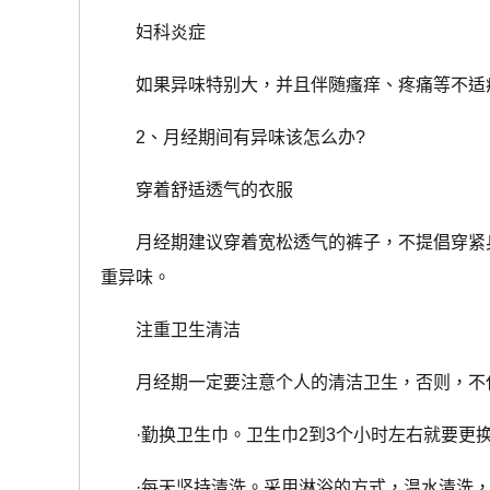
妇科炎症
如果异味特别大，并且伴随瘙痒、疼痛等不适症
2、月经期间有异味该怎么办?
穿着舒适透气的衣服
月经期建议穿着宽松透气的裤子，不提倡穿紧身
重异味。
注重卫生清洁
月经期一定要注意个人的清洁卫生，否则，不仅
·勤换卫生巾。卫生巾2到3个小时左右就要更换
·每天坚持清洗。采用淋浴的方式，温水清洗，