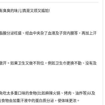
臭臭的味儿!真是又烦又尴尬!
腺分泌旺盛、经血中夹杂了血液及子宫内膜等，再加上汗
开。如果卫生又做不到位，例如卫生巾更换不勤、没有及
吃太多重口味的食物(比如麻辣火锅、烤肉、油炸等)以及
这些食物会加重汗液中的蛋白质分泌，使体味更浓。