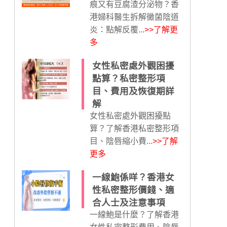
痕又有豆腐渣分泌物？香
港婦科醫生拆解黴菌陰道
炎：點解反覆...
>>了解更
多
女性私密處外觀困擾
點算？私密整形項
目、費用及恢復期詳
解
女性私密處外觀困擾點
算？了解香港私密整形項
目、陰唇縮小費...
>>了解
更多
一線鮑係咩？香港女
性私密整形價錢、適
合人士及注意事項
一線鮑是什麼？了解香港