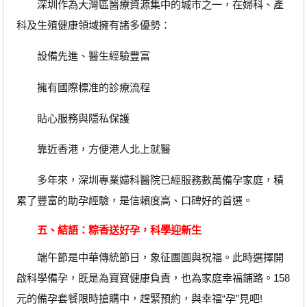
深圳作為大灣區醫療資源集中的城市之一，在婦科、產
科及生殖健康領域擁有諸多優勢：
設備先進、醫生經驗豐富
擁有國際標准的診療流程
貼心服務與隱私保護
靠近香港，方便港人北上就醫
多年來，深圳專業婦科醫院已經服務數萬備孕家庭，積
累了豐富的助孕經驗，是信賴度高、口碑好的首選。
五、結語：粽香送好孕，科學迎新生
端午節是中華傳統節日，象征團圓與祝福。此時選擇開
啟科學備孕，既是為寶寶健康負責，也為家庭幸福鋪路。158
元的備孕套餐限時搶購中，趕緊預約，與幸福“孕”見吧!