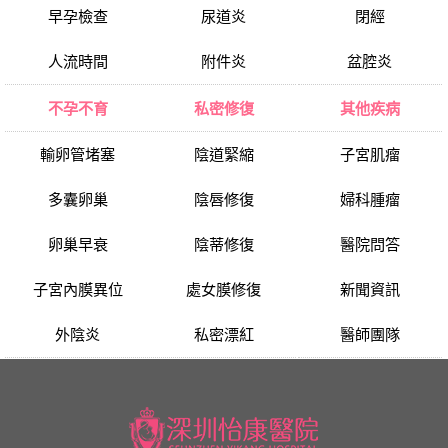
早孕檢查
尿道炎
閉經
人流時間
附件炎
盆腔炎
不孕不育
私密修復
其他疾病
輸卵管堵塞
陰道緊縮
子宮肌瘤
多囊卵巢
陰唇修復
婦科腫瘤
卵巢早衰
陰蒂修復
醫院問答
子宮內膜異位
處女膜修復
新聞資訊
外陰炎
私密漂紅
醫師團隊