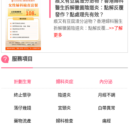
痕又有豆腐渣分泌物？香港婦科
醫生拆解黴菌陰道炎：點解反覆
發作？點處理先有效？
痕又有豆腐渣分泌物？香港婦科醫生
拆解黴菌陰道炎：點解反覆...
>>了解
更多
服務項目
計劃生育
婦科炎症
內分泌
終止懷孕
陰道炎
月經不調
落仔幾錢
宮頸炎
白帶異常
藥物流產
婦科檢查
痛經