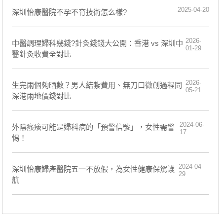
2025-04-20
深圳怡康醫院不孕不育技術怎么樣?
2026-
中醫調理婦科幾錢?針灸錢錢大公開：香港 vs 深圳中
01-29
醫針灸收費全對比
2026-
生完兩個夠晒數？男人結紮費用、無刀口微創過程同
05-21
深港兩地價錢對比
2024-06-
外陰瘙癢可能是婦科病的「預警信號」，女性需警
17
惕！
2024-04-
深圳怡康婦產醫院五一不放假，為女性健康保駕護
29
航