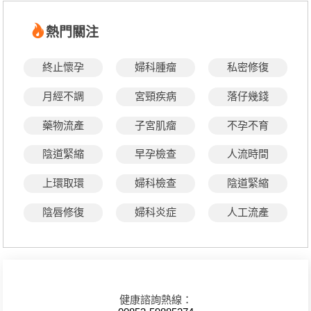
熱門關注
終止懷孕
婦科腫瘤
私密修復
月經不調
宮頸疾病
落仔幾錢
藥物流產
子宮肌瘤
不孕不育
陰道緊縮
早孕檢查
人流時間
上環取環
婦科檢查
陰道緊縮
陰唇修復
婦科炎症
人工流產
健康諮詢熱線：